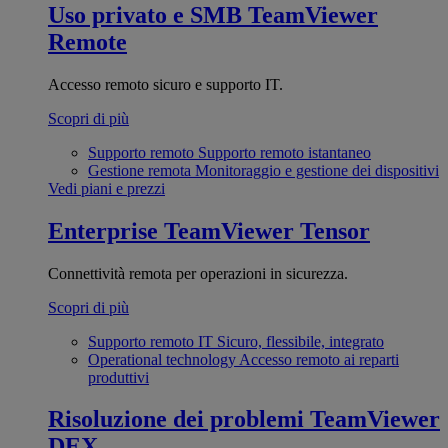
Uso privato e SMB
TeamViewer
Remote
Accesso remoto sicuro e supporto IT.
Scopri di più
Supporto remoto
Supporto remoto istantaneo
Gestione remota
Monitoraggio e gestione dei dispositivi
Vedi piani e prezzi
Enterprise
TeamViewer Tensor
Connettività remota per operazioni in sicurezza.
Scopri di più
Supporto remoto IT
Sicuro, flessibile, integrato
Operational technology
Accesso remoto ai reparti
produttivi
Risoluzione dei problemi
TeamViewer
DEX