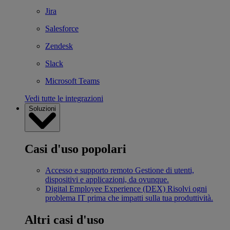
Jira
Salesforce
Zendesk
Slack
Microsoft Teams
Vedi tutte le integrazioni
Soluzioni
Casi d'uso popolari
Accesso e supporto remoto
Gestione di utenti,
dispositivi e applicazioni, da ovunque.
Digital Employee Experience (DEX)
Risolvi ogni
problema IT prima che impatti sulla tua produttività.
Altri casi d'uso