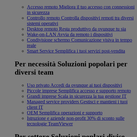
Accesso remoto
Migliora il tuo accesso con connessioni
in sicurezza
Controllo remoto
Controlla dispositivi remoti tra diversi
sistemi operativi
Desktop remoto
Resta produttivo da ovunque tu sia
Wake-on-LAN
Avvia da remoto i dispositivi
Condivisione schermo
Comunicazione visiva in tempo
reale
Smart Service
Semplifica i tuoi servizi post-vendita
Per necessità
Soluzioni popolari per
diversi team
Uso privato
Accedi da ovunque ai tuoi dispositivi
Piccole imprese
Semplifica accesso e supporto remoto
Grandi imprese
Scala in sicurezza la tua gestione IT
Managed service providers
Gestisci e mantieni i tuoi
client IT
OEM
Semplifica operazioni e supporto
Istruzione e aziende non-profit
30% di sconto sulle
tecnologie TeamViewer
Per settore
Soluzioni poplari divise