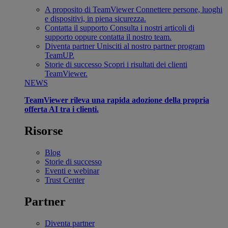
A proposito di TeamViewer
Connettere persone, luoghi
e dispositivi, in piena sicurezza.
Contatta il supporto
Consulta i nostri articoli di
supporto oppure contatta il nostro team.
Diventa partner
Unisciti al nostro partner program
TeamUP.
Storie di successo
Scopri i risultati dei clienti
TeamViewer.
NEWS
TeamViewer rileva una rapida adozione della propria
offerta AI tra i clienti.
Risorse
Blog
Storie di successo
Eventi e webinar
Trust Center
Partner
Diventa partner