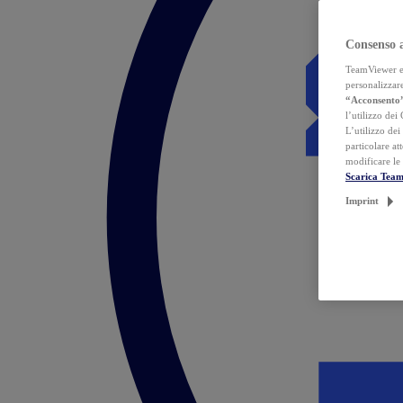
Consenso 
TeamViewer ed 
personalizzare
“Acconsento
l’utilizzo dei
L’utilizzo dei
particolare at
modificare le
Scarica Tea
Imprint