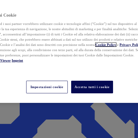
ai Cookie
i suoi partner vorrebbero utilizzare cookie e tecnologie affini (“Cookie”) sul tuo dispositivo al 
 la tua esperienza di navigazione, le nostre abitudini di marketing e per finalità analitiche. Selez
”
, acconsentirai all’impostazione (i) di tutti i Cookie ed alla relativa elaborazione dei dati (ii) racco
 Cookie stessi, che potrebbero essere abbinati a dati sul tuo utilizzo dei prodotti e relative metrich
 Cookie e l’analisi dei dati sono descritti con precisione nella nostra
Cookie Policy
e
Privacy Pol
tenzione agli scopi, alla condivisione con terze parti, ed alla durata della conservazione dei dati. S
 tue preferenze, puoi personalizzare le impostazioni dei tuoi Cookie dalle Impostazioni Cookie.
mViewer
Imprint
Impostazioni cookie
Accetta tutti i cookie