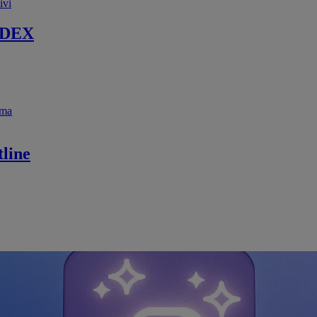
ivi
 DEX
ema
line