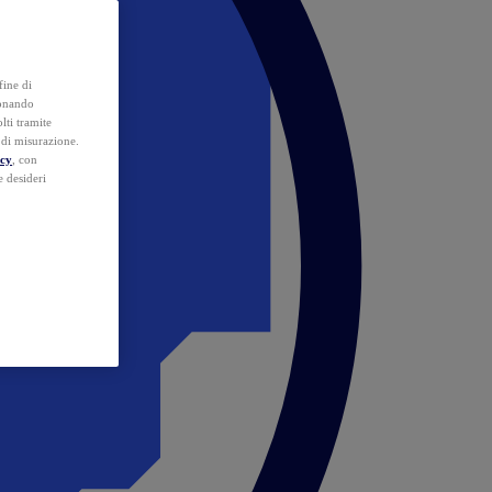
fine di
ionando
lti tramite
e di misurazione.
icy
, con
e desideri