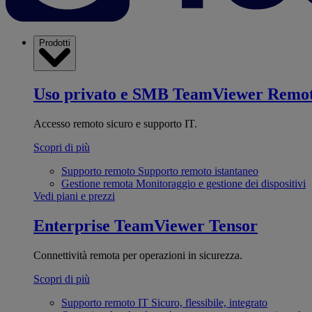
Prodotti
Uso privato e SMB
TeamViewer Remo
Accesso remoto sicuro e supporto IT.
Scopri di più
Supporto remoto
Supporto remoto istantaneo
Gestione remota
Monitoraggio e gestione dei dispositivi
Vedi piani e prezzi
Enterprise
TeamViewer Tensor
Connettività remota per operazioni in sicurezza.
Scopri di più
Supporto remoto IT
Sicuro, flessibile, integrato