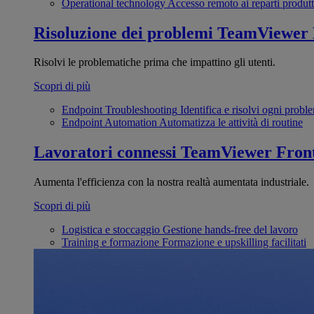
Operational technology
Accesso remoto ai reparti produtt
Risoluzione dei problemi
TeamViewer
Risolvi le problematiche prima che impattino gli utenti.
Scopri di più
Endpoint Troubleshooting
Identifica e risolvi ogni probl
Endpoint Automation
Automatizza le attività di routine
Lavoratori connessi
TeamViewer Front
Aumenta l'efficienza con la nostra realtà aumentata industriale.
Scopri di più
Logistica e stoccaggio
Gestione hands-free del lavoro
Training e formazione
Formazione e upskilling facilitati