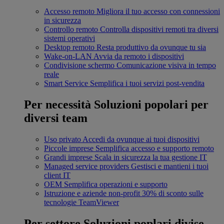
Accesso remoto
Migliora il tuo accesso con connessioni
in sicurezza
Controllo remoto
Controlla dispositivi remoti tra diversi
sistemi operativi
Desktop remoto
Resta produttivo da ovunque tu sia
Wake-on-LAN
Avvia da remoto i dispositivi
Condivisione schermo
Comunicazione visiva in tempo
reale
Smart Service
Semplifica i tuoi servizi post-vendita
Per necessità
Soluzioni popolari per
diversi team
Uso privato
Accedi da ovunque ai tuoi dispositivi
Piccole imprese
Semplifica accesso e supporto remoto
Grandi imprese
Scala in sicurezza la tua gestione IT
Managed service providers
Gestisci e mantieni i tuoi
client IT
OEM
Semplifica operazioni e supporto
Istruzione e aziende non-profit
30% di sconto sulle
tecnologie TeamViewer
Per settore
Soluzioni poplari divise