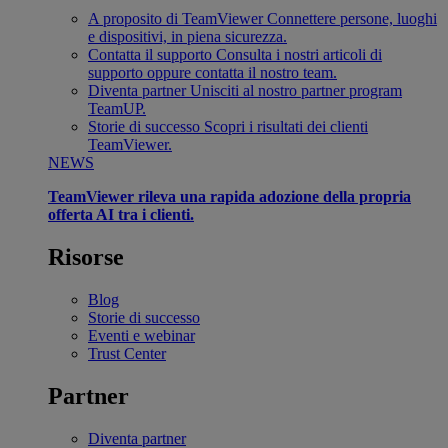
A proposito di TeamViewer
Connettere persone, luoghi
e dispositivi, in piena sicurezza.
Contatta il supporto
Consulta i nostri articoli di
supporto oppure contatta il nostro team.
Diventa partner
Unisciti al nostro partner program
TeamUP.
Storie di successo
Scopri i risultati dei clienti
TeamViewer.
NEWS
TeamViewer rileva una rapida adozione della propria
offerta AI tra i clienti.
Risorse
Blog
Storie di successo
Eventi e webinar
Trust Center
Partner
Diventa partner