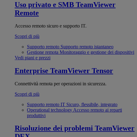
Uso privato e SMB
TeamViewer
Remote
Accesso remoto sicuro e supporto IT.
Scopri di più
Supporto remoto
Supporto remoto istantaneo
Gestione remota
Monitoraggio e gestione dei dispositivi
Vedi piani e prezzi
Enterprise
TeamViewer Tensor
Connettività remota per operazioni in sicurezza.
Scopri di più
Supporto remoto IT
Sicuro, flessibile, integrato
Operational technology
Accesso remoto ai reparti
produttivi
Risoluzione dei problemi
TeamViewer
DEX