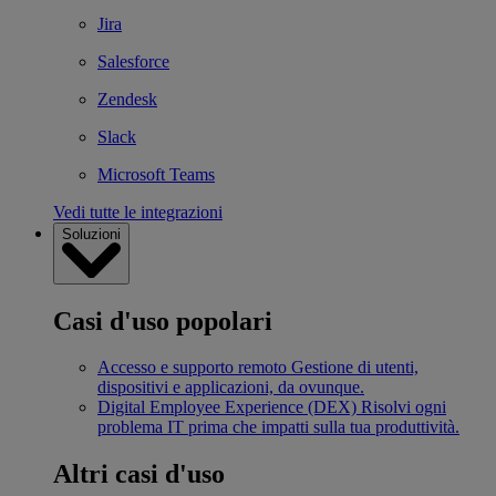
Jira
Salesforce
Zendesk
Slack
Microsoft Teams
Vedi tutte le integrazioni
Soluzioni
Casi d'uso popolari
Accesso e supporto remoto
Gestione di utenti,
dispositivi e applicazioni, da ovunque.
Digital Employee Experience (DEX)
Risolvi ogni
problema IT prima che impatti sulla tua produttività.
Altri casi d'uso