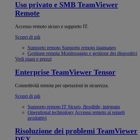
Uso privato e SMB
TeamViewer
Remote
Accesso remoto sicuro e supporto IT.
Scopri di più
Supporto remoto
Supporto remoto istantaneo
Gestione remota
Monitoraggio e gestione dei dispositivi
Vedi piani e prezzi
Enterprise
TeamViewer Tensor
Connettività remota per operazioni in sicurezza.
Scopri di più
Supporto remoto IT
Sicuro, flessibile, integrato
Operational technology
Accesso remoto ai reparti
produttivi
Risoluzione dei problemi
TeamViewer
DEX