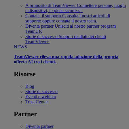
A proposito di TeamViewer
Connettere persone, luoghi
e dispositivi, in piena sicurezza.
Contatta il supporto
Consulta i nostri articoli di
supporto oppure contatta il nostro team.
Diventa partner
Unisciti al nostro partner program
TeamUP.
Storie di successo
Scopri i risultati dei clienti
TeamViewer.
NEWS
TeamViewer rileva una rapida adozione della propria
offerta AI tra i clienti.
Risorse
Blog
Storie di successo
Eventi e webinar
Trust Center
Partner
Diventa partner