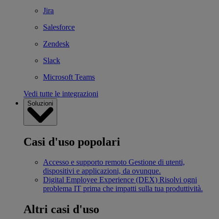
Jira
Salesforce
Zendesk
Slack
Microsoft Teams
Vedi tutte le integrazioni
Soluzioni
Casi d'uso popolari
Accesso e supporto remoto
Gestione di utenti,
dispositivi e applicazioni, da ovunque.
Digital Employee Experience (DEX)
Risolvi ogni
problema IT prima che impatti sulla tua produttività.
Altri casi d'uso