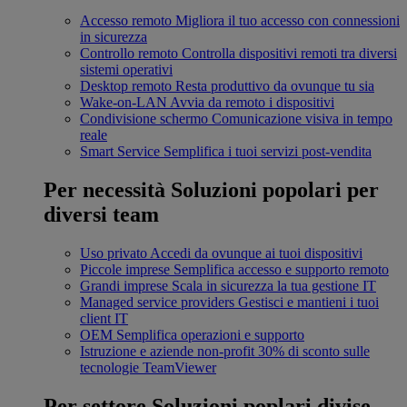
Accesso remoto
Migliora il tuo accesso con connessioni
in sicurezza
Controllo remoto
Controlla dispositivi remoti tra diversi
sistemi operativi
Desktop remoto
Resta produttivo da ovunque tu sia
Wake-on-LAN
Avvia da remoto i dispositivi
Condivisione schermo
Comunicazione visiva in tempo
reale
Smart Service
Semplifica i tuoi servizi post-vendita
Per necessità
Soluzioni popolari per
diversi team
Uso privato
Accedi da ovunque ai tuoi dispositivi
Piccole imprese
Semplifica accesso e supporto remoto
Grandi imprese
Scala in sicurezza la tua gestione IT
Managed service providers
Gestisci e mantieni i tuoi
client IT
OEM
Semplifica operazioni e supporto
Istruzione e aziende non-profit
30% di sconto sulle
tecnologie TeamViewer
Per settore
Soluzioni poplari divise