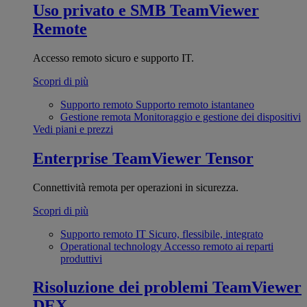
Uso privato e SMB
TeamViewer
Remote
Accesso remoto sicuro e supporto IT.
Scopri di più
Supporto remoto
Supporto remoto istantaneo
Gestione remota
Monitoraggio e gestione dei dispositivi
Vedi piani e prezzi
Enterprise
TeamViewer Tensor
Connettività remota per operazioni in sicurezza.
Scopri di più
Supporto remoto IT
Sicuro, flessibile, integrato
Operational technology
Accesso remoto ai reparti
produttivi
Risoluzione dei problemi
TeamViewer
DEX