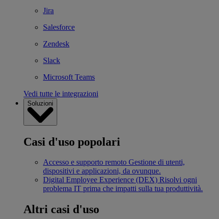
Jira
Salesforce
Zendesk
Slack
Microsoft Teams
Vedi tutte le integrazioni
Soluzioni
Casi d'uso popolari
Accesso e supporto remoto
Gestione di utenti,
dispositivi e applicazioni, da ovunque.
Digital Employee Experience (DEX)
Risolvi ogni
problema IT prima che impatti sulla tua produttività.
Altri casi d'uso