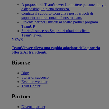
A proposito di TeamViewer
Connettere persone, luoghi
e dispositivi, in piena sicurezza.
Contatta il supporto
Consulta i nostri articoli di
supporto oppure contatta il nostro team.
Diventa partner
Unisciti al nostro partner program
TeamUP.
Storie di successo
Scopri i risultati dei clienti
TeamViewer.
NEWS
TeamViewer rileva una rapida adozione della propria
offerta AI tra i clienti.
Risorse
Blog
Storie di successo
Eventi e webinar
Trust Center
Partner
Diventa partner