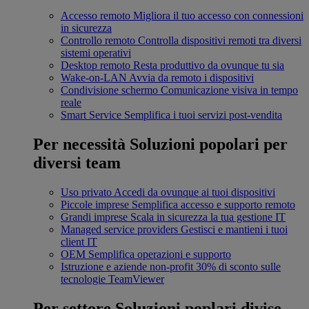
Accesso remoto
Migliora il tuo accesso con connessioni
in sicurezza
Controllo remoto
Controlla dispositivi remoti tra diversi
sistemi operativi
Desktop remoto
Resta produttivo da ovunque tu sia
Wake-on-LAN
Avvia da remoto i dispositivi
Condivisione schermo
Comunicazione visiva in tempo
reale
Smart Service
Semplifica i tuoi servizi post-vendita
Per necessità
Soluzioni popolari per
diversi team
Uso privato
Accedi da ovunque ai tuoi dispositivi
Piccole imprese
Semplifica accesso e supporto remoto
Grandi imprese
Scala in sicurezza la tua gestione IT
Managed service providers
Gestisci e mantieni i tuoi
client IT
OEM
Semplifica operazioni e supporto
Istruzione e aziende non-profit
30% di sconto sulle
tecnologie TeamViewer
Per settore
Soluzioni poplari divise