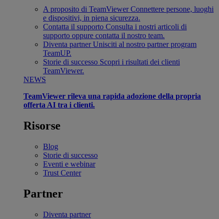
A proposito di TeamViewer
Connettere persone, luoghi
e dispositivi, in piena sicurezza.
Contatta il supporto
Consulta i nostri articoli di
supporto oppure contatta il nostro team.
Diventa partner
Unisciti al nostro partner program
TeamUP.
Storie di successo
Scopri i risultati dei clienti
TeamViewer.
NEWS
TeamViewer rileva una rapida adozione della propria
offerta AI tra i clienti.
Risorse
Blog
Storie di successo
Eventi e webinar
Trust Center
Partner
Diventa partner