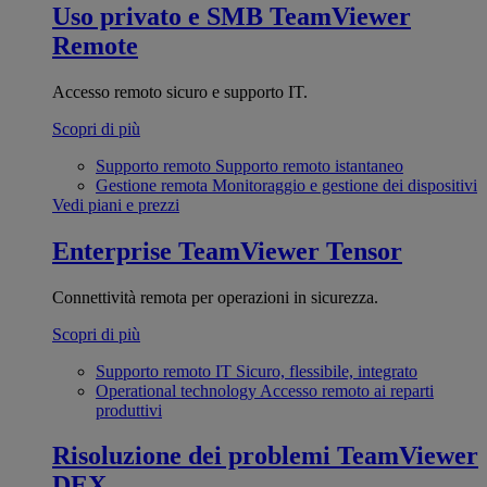
Uso privato e SMB
TeamViewer
Remote
Accesso remoto sicuro e supporto IT.
Scopri di più
Supporto remoto
Supporto remoto istantaneo
Gestione remota
Monitoraggio e gestione dei dispositivi
Vedi piani e prezzi
Enterprise
TeamViewer Tensor
Connettività remota per operazioni in sicurezza.
Scopri di più
Supporto remoto IT
Sicuro, flessibile, integrato
Operational technology
Accesso remoto ai reparti
produttivi
Risoluzione dei problemi
TeamViewer
DEX