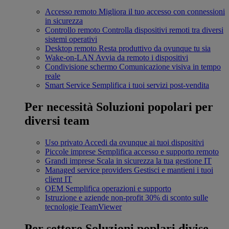
Accesso remoto
Migliora il tuo accesso con connessioni
in sicurezza
Controllo remoto
Controlla dispositivi remoti tra diversi
sistemi operativi
Desktop remoto
Resta produttivo da ovunque tu sia
Wake-on-LAN
Avvia da remoto i dispositivi
Condivisione schermo
Comunicazione visiva in tempo
reale
Smart Service
Semplifica i tuoi servizi post-vendita
Per necessità
Soluzioni popolari per
diversi team
Uso privato
Accedi da ovunque ai tuoi dispositivi
Piccole imprese
Semplifica accesso e supporto remoto
Grandi imprese
Scala in sicurezza la tua gestione IT
Managed service providers
Gestisci e mantieni i tuoi
client IT
OEM
Semplifica operazioni e supporto
Istruzione e aziende non-profit
30% di sconto sulle
tecnologie TeamViewer
Per settore
Soluzioni poplari divise