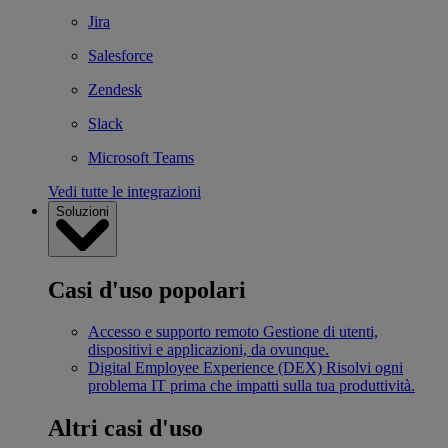
Jira
Salesforce
Zendesk
Slack
Microsoft Teams
Vedi tutte le integrazioni
Soluzioni
Casi d'uso popolari
Accesso e supporto remoto
Gestione di utenti,
dispositivi e applicazioni, da ovunque.
Digital Employee Experience (DEX)
Risolvi ogni
problema IT prima che impatti sulla tua produttività.
Altri casi d'uso