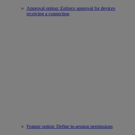
Approval option: Enforce approval for devices
receiving a connection
Feature option: Define in-session permissions