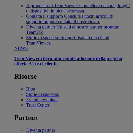
A proposito di TeamViewer
Connettere persone, luoghi
e dispositivi, in piena sicurezza.
Contatta il supporto
Consulta i nostri articoli di
supporto oppure contatta il nostro team.
Diventa partner
Unisciti al nostro partner program
TeamUP.
Storie di successo
Scopri i risultati dei clienti
TeamViewer.
NEWS
TeamViewer rileva una rapida adozione della propria
offerta AI tra i clienti.
Risorse
Blog
Storie di successo
Eventi e webinar
Trust Center
Partner
Diventa partner