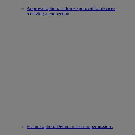
Approval option: Enforce approval for devices
receiving a connection
Feature option: Define in-session permissions