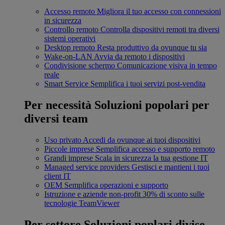
Accesso remoto
Migliora il tuo accesso con connessioni
in sicurezza
Controllo remoto
Controlla dispositivi remoti tra diversi
sistemi operativi
Desktop remoto
Resta produttivo da ovunque tu sia
Wake-on-LAN
Avvia da remoto i dispositivi
Condivisione schermo
Comunicazione visiva in tempo
reale
Smart Service
Semplifica i tuoi servizi post-vendita
Per necessità
Soluzioni popolari per
diversi team
Uso privato
Accedi da ovunque ai tuoi dispositivi
Piccole imprese
Semplifica accesso e supporto remoto
Grandi imprese
Scala in sicurezza la tua gestione IT
Managed service providers
Gestisci e mantieni i tuoi
client IT
OEM
Semplifica operazioni e supporto
Istruzione e aziende non-profit
30% di sconto sulle
tecnologie TeamViewer
Per settore
Soluzioni poplari divise