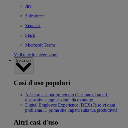
Jira
Salesforce
Zendesk
Slack
Microsoft Teams
Vedi tutte le integrazioni
Soluzioni
Casi d'uso popolari
Accesso e supporto remoto
Gestione di utenti,
dispositivi e applicazioni, da ovunque.
Digital Employee Experience (DEX)
Risolvi ogni
problema IT prima che impatti sulla tua produttività.
Altri casi d'uso