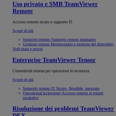
Uso privato e SMB
TeamViewer
Remote
Accesso remoto sicuro e supporto IT.
Scopri di più
Supporto remoto
Supporto remoto istantaneo
Gestione remota
Monitoraggio e gestione dei dispositivi
Vedi piani e prezzi
Enterprise
TeamViewer Tensor
Connettività remota per operazioni in sicurezza.
Scopri di più
Supporto remoto IT
Sicuro, flessibile, integrato
Operational technology
Accesso remoto ai reparti
produttivi
Risoluzione dei problemi
TeamViewer
DEX