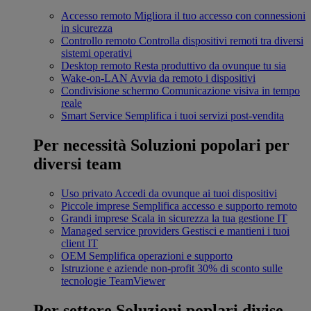
Accesso remoto
Migliora il tuo accesso con connessioni
in sicurezza
Controllo remoto
Controlla dispositivi remoti tra diversi
sistemi operativi
Desktop remoto
Resta produttivo da ovunque tu sia
Wake-on-LAN
Avvia da remoto i dispositivi
Condivisione schermo
Comunicazione visiva in tempo
reale
Smart Service
Semplifica i tuoi servizi post-vendita
Per necessità
Soluzioni popolari per
diversi team
Uso privato
Accedi da ovunque ai tuoi dispositivi
Piccole imprese
Semplifica accesso e supporto remoto
Grandi imprese
Scala in sicurezza la tua gestione IT
Managed service providers
Gestisci e mantieni i tuoi
client IT
OEM
Semplifica operazioni e supporto
Istruzione e aziende non-profit
30% di sconto sulle
tecnologie TeamViewer
Per settore
Soluzioni poplari divise