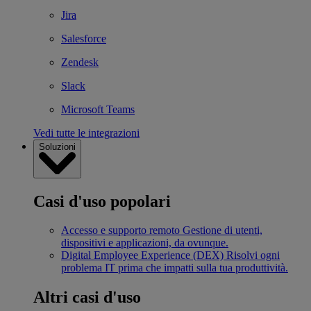
Jira
Salesforce
Zendesk
Slack
Microsoft Teams
Vedi tutte le integrazioni
Soluzioni
Casi d'uso popolari
Accesso e supporto remoto
Gestione di utenti,
dispositivi e applicazioni, da ovunque.
Digital Employee Experience (DEX)
Risolvi ogni
problema IT prima che impatti sulla tua produttività.
Altri casi d'uso