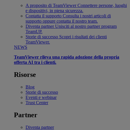
A proposito di TeamViewer
Connettere persone, luoghi
e dispositivi, in piena sicurezza.
Contatta il supporto
Consulta i nostri articoli di
supporto oppure contatta il nostro team.
Diventa partner
Unisciti al nostro partner program
TeamUP.
Storie di successo
Scopri i risultati dei clienti
TeamViewer.
NEWS
TeamViewer rileva una rapida adozione della propria
offerta AI tra i clienti.
Risorse
Blog
Storie di successo
Eventi e webinar
Trust Center
Partner
Diventa partner