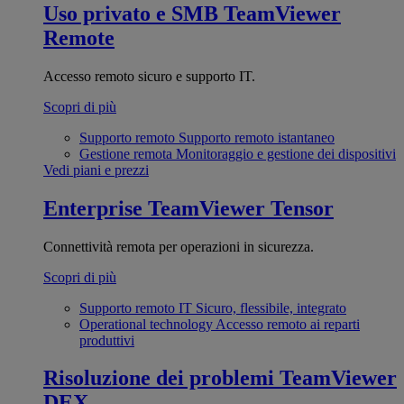
Uso privato e SMB
TeamViewer
Remote
Accesso remoto sicuro e supporto IT.
Scopri di più
Supporto remoto
Supporto remoto istantaneo
Gestione remota
Monitoraggio e gestione dei dispositivi
Vedi piani e prezzi
Enterprise
TeamViewer Tensor
Connettività remota per operazioni in sicurezza.
Scopri di più
Supporto remoto IT
Sicuro, flessibile, integrato
Operational technology
Accesso remoto ai reparti
produttivi
Risoluzione dei problemi
TeamViewer
DEX