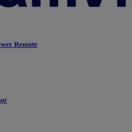
ewer Remote
sor