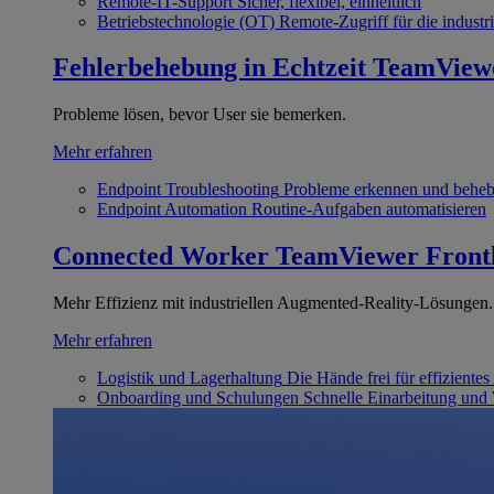
Remote-IT-Support
Sicher, flexibel, einheitlich
Betriebstechnologie (OT)
Remote-Zugriff für die industri
Fehlerbehebung in Echtzeit
TeamView
Probleme lösen, bevor User sie bemerken.
Mehr erfahren
Endpoint Troubleshooting
Probleme erkennen und behe
Endpoint Automation
Routine-Aufgaben automatisieren
Connected Worker
TeamViewer Front
Mehr Effizienz mit industriellen Augmented-Reality-Lösungen.
Mehr erfahren
Logistik und Lagerhaltung
Die Hände frei für effizientes
Onboarding und Schulungen
Schnelle Einarbeitung und