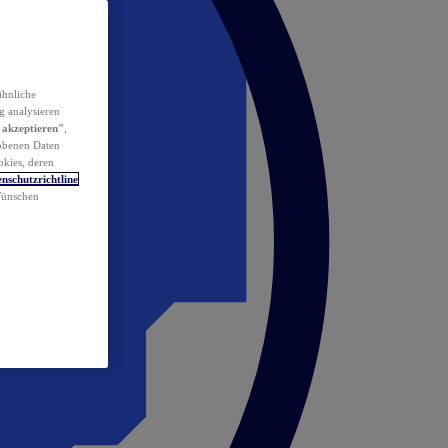
ähnliche
g analysieren
 akzeptieren"
,
obenen Daten
okies, deren
nschutzrichtline
 Wünschen