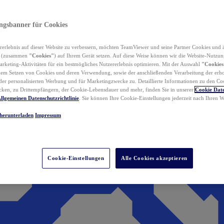
ungsbanner für Cookies
erlebnis auf dieser Website zu verbessern, möchten TeamViewer und seine Partner Cookies und 
n (zusammen
"Cookies"
) auf Ihrem Gerät setzen. Auf diese Weise können wir die Website-Nutzun
rketing-Aktivitäten für ein bestmögliches Nutzererlebnis optimieren. Mit der Auswahl
"Cookies
dem Setzen von Cookies und deren Verwendung, sowie der anschließenden Verarbeitung der erh
r personalisierten Werbung und für Marketingzwecke zu. Detaillierte Informationen zu den Co
ken, zu Drittempfängern, der Cookie-Lebensdauer und mehr, finden Sie in unserer
Cookie Date
llgemeinen Datenschutzrichtlinie
. Sie können Ihre Cookie-Einstellungen jederzeit nach Ihren
herunterladen
Impressum
Cookie-Einstellungen
Alle Cookies akzeptieren