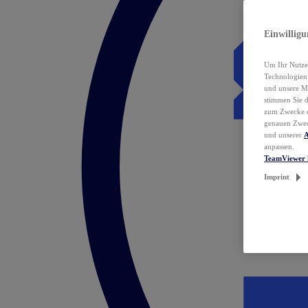
Einwillig
Um Ihr Nutzer
Technologie
und unsere Ma
stimmen Sie 
zum Zwecke de
genauen Zwec
und unserer
A
anpassen.
TeamViewer 
Imprint