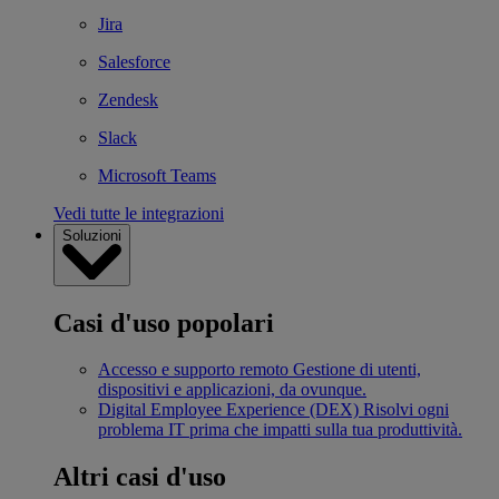
Jira
Salesforce
Zendesk
Slack
Microsoft Teams
Vedi tutte le integrazioni
Soluzioni
Casi d'uso popolari
Accesso e supporto remoto
Gestione di utenti,
dispositivi e applicazioni, da ovunque.
Digital Employee Experience (DEX)
Risolvi ogni
problema IT prima che impatti sulla tua produttività.
Altri casi d'uso