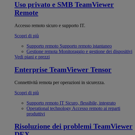
Uso privato e SMB
TeamViewer
Remote
Accesso remoto sicuro e supporto IT.
Scopri di più
Supporto remoto
Supporto remoto istantaneo
Gestione remota
Monitoraggio e gestione dei dispositivi
Vedi piani e prezzi
Enterprise
TeamViewer Tensor
Connettività remota per operazioni in sicurezza.
Scopri di più
Supporto remoto IT
Sicuro, flessibile, integrato
Operational technology
Accesso remoto ai reparti
produttivi
Risoluzione dei problemi
TeamViewer
DEX