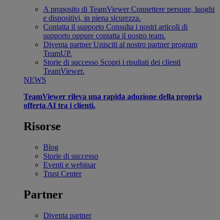
A proposito di TeamViewer
Connettere persone, luoghi
e dispositivi, in piena sicurezza.
Contatta il supporto
Consulta i nostri articoli di
supporto oppure contatta il nostro team.
Diventa partner
Unisciti al nostro partner program
TeamUP.
Storie di successo
Scopri i risultati dei clienti
TeamViewer.
NEWS
TeamViewer rileva una rapida adozione della propria
offerta AI tra i clienti.
Risorse
Blog
Storie di successo
Eventi e webinar
Trust Center
Partner
Diventa partner