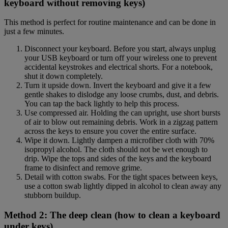
keyboard without removing keys)
This method is perfect for routine maintenance and can be done in
just a few minutes.
Disconnect your keyboard. Before you start, always unplug
your USB keyboard or turn off your wireless one to prevent
accidental keystrokes and electrical shorts. For a notebook,
shut it down completely.
Turn it upside down. Invert the keyboard and give it a few
gentle shakes to dislodge any loose crumbs, dust, and debris.
You can tap the back lightly to help this process.
Use compressed air. Holding the can upright, use short bursts
of air to blow out remaining debris. Work in a zigzag pattern
across the keys to ensure you cover the entire surface.
Wipe it down. Lightly dampen a microfiber cloth with 70%
isopropyl alcohol. The cloth should not be wet enough to
drip. Wipe the tops and sides of the keys and the keyboard
frame to disinfect and remove grime.
Detail with cotton swabs. For the tight spaces between keys,
use a cotton swab lightly dipped in alcohol to clean away any
stubborn buildup.
Method 2: The deep clean (how to clean a keyboard
under keys)