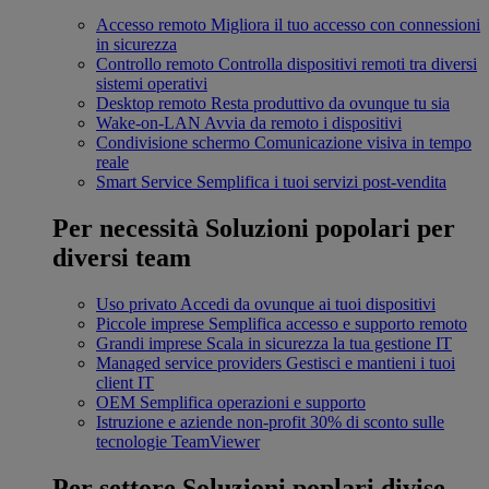
Accesso remoto
Migliora il tuo accesso con connessioni
in sicurezza
Controllo remoto
Controlla dispositivi remoti tra diversi
sistemi operativi
Desktop remoto
Resta produttivo da ovunque tu sia
Wake-on-LAN
Avvia da remoto i dispositivi
Condivisione schermo
Comunicazione visiva in tempo
reale
Smart Service
Semplifica i tuoi servizi post-vendita
Per necessità
Soluzioni popolari per
diversi team
Uso privato
Accedi da ovunque ai tuoi dispositivi
Piccole imprese
Semplifica accesso e supporto remoto
Grandi imprese
Scala in sicurezza la tua gestione IT
Managed service providers
Gestisci e mantieni i tuoi
client IT
OEM
Semplifica operazioni e supporto
Istruzione e aziende non-profit
30% di sconto sulle
tecnologie TeamViewer
Per settore
Soluzioni poplari divise