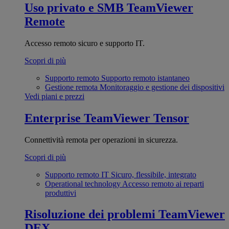
Uso privato e SMB
TeamViewer
Remote
Accesso remoto sicuro e supporto IT.
Scopri di più
Supporto remoto
Supporto remoto istantaneo
Gestione remota
Monitoraggio e gestione dei dispositivi
Vedi piani e prezzi
Enterprise
TeamViewer Tensor
Connettività remota per operazioni in sicurezza.
Scopri di più
Supporto remoto IT
Sicuro, flessibile, integrato
Operational technology
Accesso remoto ai reparti
produttivi
Risoluzione dei problemi
TeamViewer
DEX