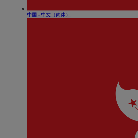
中国 - 中⽂（简体）