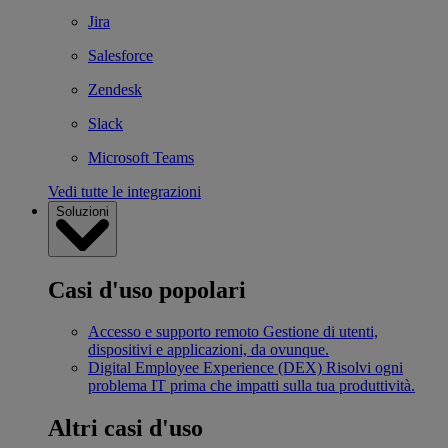
Jira
Salesforce
Zendesk
Slack
Microsoft Teams
Vedi tutte le integrazioni
Soluzioni
Casi d'uso popolari
Accesso e supporto remoto
Gestione di utenti,
dispositivi e applicazioni, da ovunque.
Digital Employee Experience (DEX)
Risolvi ogni
problema IT prima che impatti sulla tua produttività.
Altri casi d'uso