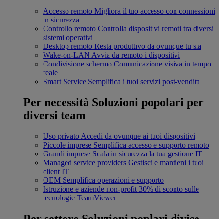
Accesso remoto
Migliora il tuo accesso con connessioni
in sicurezza
Controllo remoto
Controlla dispositivi remoti tra diversi
sistemi operativi
Desktop remoto
Resta produttivo da ovunque tu sia
Wake-on-LAN
Avvia da remoto i dispositivi
Condivisione schermo
Comunicazione visiva in tempo
reale
Smart Service
Semplifica i tuoi servizi post-vendita
Per necessità
Soluzioni popolari per
diversi team
Uso privato
Accedi da ovunque ai tuoi dispositivi
Piccole imprese
Semplifica accesso e supporto remoto
Grandi imprese
Scala in sicurezza la tua gestione IT
Managed service providers
Gestisci e mantieni i tuoi
client IT
OEM
Semplifica operazioni e supporto
Istruzione e aziende non-profit
30% di sconto sulle
tecnologie TeamViewer
Per settore
Soluzioni poplari divise