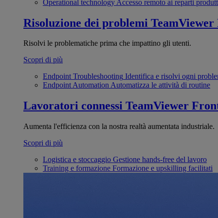
Operational technology
Accesso remoto ai reparti produtt
Risoluzione dei problemi
TeamViewer
Risolvi le problematiche prima che impattino gli utenti.
Scopri di più
Endpoint Troubleshooting
Identifica e risolvi ogni probl
Endpoint Automation
Automatizza le attività di routine
Lavoratori connessi
TeamViewer Front
Aumenta l'efficienza con la nostra realtà aumentata industriale.
Scopri di più
Logistica e stoccaggio
Gestione hands-free del lavoro
Training e formazione
Formazione e upskilling facilitati