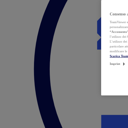
Consenso 
TeamViewer ed 
personalizzare
“Acconsento
l’utilizzo dei
L’utilizzo dei
particolare at
modificare le
Scarica Tea
Imprint