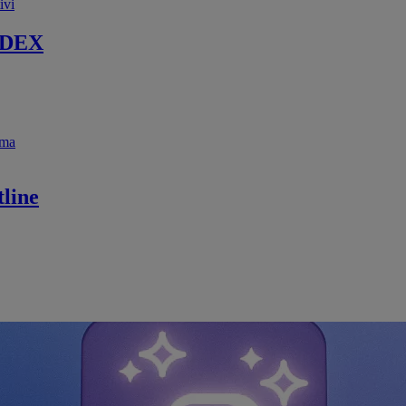
ivi
 DEX
ema
line