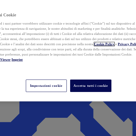
ai Cookie
i suoi partner vorrebbero utilizzare cookie e tecnologie affini (“Cookie”) sul tuo dispositivo al 
 la tua esperienza di navigazione, le nostre abitudini di marketing e per finalità analitiche. Selez
”
, acconsentirai all’impostazione (i) di tutti i Cookie ed alla relativa elaborazione dei dati (ii) racco
 Cookie stessi, che potrebbero essere abbinati a dati sul tuo utilizzo dei prodotti e relative metrich
 Cookie e l’analisi dei dati sono descritti con precisione nella nostra
Cookie Policy
e
Privacy Pol
tenzione agli scopi, alla condivisione con terze parti, ed alla durata della conservazione dei dati. S
 tue preferenze, puoi personalizzare le impostazioni dei tuoi Cookie dalle Impostazioni Cookie.
mViewer
Imprint
Impostazioni cookie
Accetta tutti i cookie