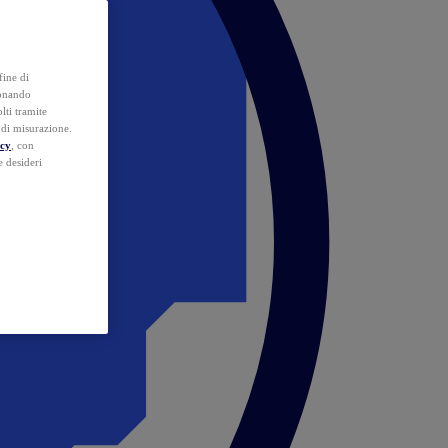
fine di
ionando
lti tramite
e di misurazione.
icy
, con
e desideri