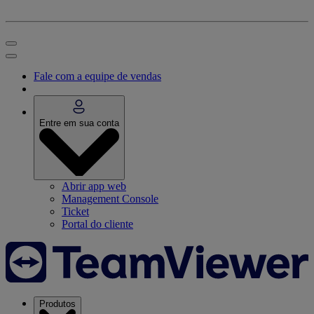
Fale com a equipe de vendas
Entre em sua conta
Abrir app web
Management Console
Ticket
Portal do cliente
Produtos