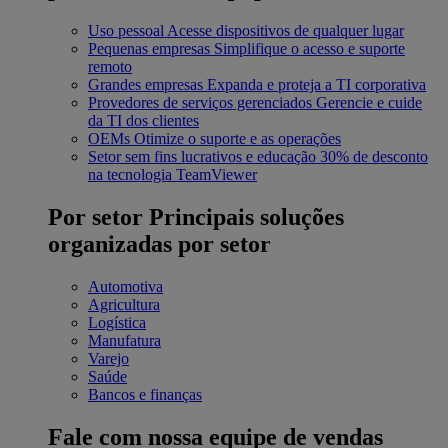
Uso pessoal
Acesse dispositivos de qualquer lugar
Pequenas empresas
Simplifique o acesso e suporte
remoto
Grandes empresas
Expanda e proteja a TI corporativa
Provedores de serviços gerenciados
Gerencie e cuide
da TI dos clientes
OEMs
Otimize o suporte e as operações
Setor sem fins lucrativos e educação
30% de desconto
na tecnologia TeamViewer
Por setor
Principais soluções
organizadas por setor
Automotiva
Agricultura
Logística
Manufatura
Varejo
Saúde
Bancos e finanças
Fale com nossa equipe de vendas