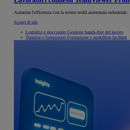
Lavoratori connessi
TeamViewer Front
Aumenta l'efficienza con la nostra realtà aumentata industriale.
Scopri di più
Logistica e stoccaggio
Gestione hands-free del lavoro
Training e formazione
Formazione e upskilling facilitati