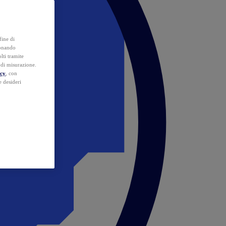
fine di
ionando
lti tramite
e di misurazione.
icy
, con
e desideri