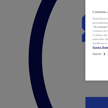
Consenso 
TeamViewer ed 
personalizzare
“Acconsento
l’utilizzo dei
L’utilizzo dei
particolare at
modificare le
Scarica Tea
Imprint