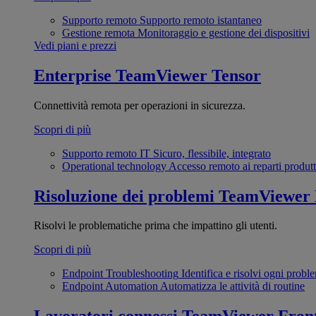
Supporto remoto
Supporto remoto istantaneo
Gestione remota
Monitoraggio e gestione dei dispositivi
Vedi piani e prezzi
Enterprise
TeamViewer Tensor
Connettività remota per operazioni in sicurezza.
Scopri di più
Supporto remoto IT
Sicuro, flessibile, integrato
Operational technology
Accesso remoto ai reparti produtt
Risoluzione dei problemi
TeamViewer
Risolvi le problematiche prima che impattino gli utenti.
Scopri di più
Endpoint Troubleshooting
Identifica e risolvi ogni probl
Endpoint Automation
Automatizza le attività di routine