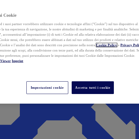
ai Cookie
i suoi partner vorrebbero utilizzare cookie e tecnologie affini (“Cookie”) sul tuo dispositivo al 
 la tua esperienza di navigazione, le nostre abitudini di marketing e per finalità analitiche. Selez
”
, acconsentirai all’impostazione (i) di tutti i Cookie ed alla relativa elaborazione dei dati (ii) racco
 Cookie stessi, che potrebbero essere abbinati a dati sul tuo utilizzo dei prodotti e relative metrich
 Cookie e l’analisi dei dati sono descritti con precisione nella nostra
Cookie Policy
e
Privacy Pol
tenzione agli scopi, alla condivisione con terze parti, ed alla durata della conservazione dei dati. S
 tue preferenze, puoi personalizzare le impostazioni dei tuoi Cookie dalle Impostazioni Cookie.
mViewer
Imprint
Impostazioni cookie
Accetta tutti i cookie