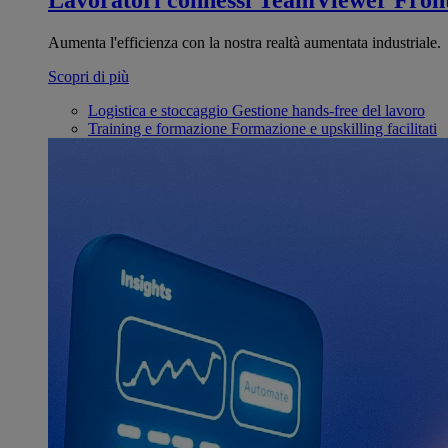
Lavoratori connessi
TeamViewer Front
Aumenta l'efficienza con la nostra realtà aumentata industriale.
Scopri di più
Logistica e stoccaggio
Gestione hands-free del lavoro
Training e formazione
Formazione e upskilling facilitati