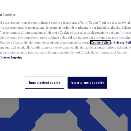
ai Cookie
i suoi partner vorrebbero utilizzare cookie e tecnologie affini (“Cookie”) sul tuo dispositivo al 
 la tua esperienza di navigazione, le nostre abitudini di marketing e per finalità analitiche. Selez
”
, acconsentirai all’impostazione (i) di tutti i Cookie ed alla relativa elaborazione dei dati (ii) racco
 Cookie stessi, che potrebbero essere abbinati a dati sul tuo utilizzo dei prodotti e relative metrich
 Cookie e l’analisi dei dati sono descritti con precisione nella nostra
Cookie Policy
e
Privacy Pol
tenzione agli scopi, alla condivisione con terze parti, ed alla durata della conservazione dei dati. S
 tue preferenze, puoi personalizzare le impostazioni dei tuoi Cookie dalle Impostazioni Cookie.
mViewer
Imprint
Impostazioni cookie
Accetta tutti i cookie