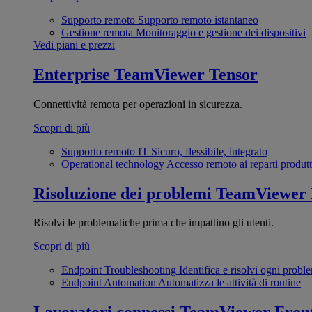
Supporto remoto
Supporto remoto istantaneo
Gestione remota
Monitoraggio e gestione dei dispositivi
Vedi piani e prezzi
Enterprise
TeamViewer Tensor
Connettività remota per operazioni in sicurezza.
Scopri di più
Supporto remoto IT
Sicuro, flessibile, integrato
Operational technology
Accesso remoto ai reparti produtt
Risoluzione dei problemi
TeamViewer
Risolvi le problematiche prima che impattino gli utenti.
Scopri di più
Endpoint Troubleshooting
Identifica e risolvi ogni probl
Endpoint Automation
Automatizza le attività di routine