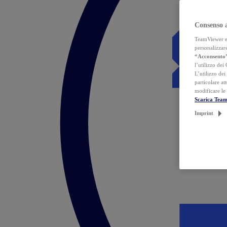
Consenso 
TeamViewer ed 
personalizzare
“Acconsento
l’utilizzo dei
L’utilizzo dei
particolare at
modificare le
Scarica Tea
Imprint