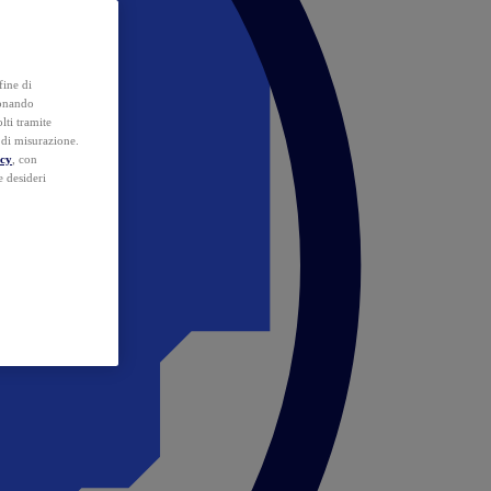
fine di
ionando
lti tramite
e di misurazione.
icy
, con
e desideri