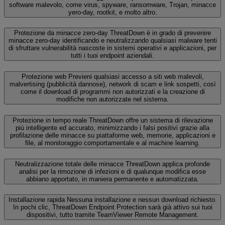
software malevolo, come virus, spyware, ransomware, Trojan, minacce
yero-day, rootkit, e molto altro.
Protezione da minacce zero-day
ThreatDown è in grado di prevenire
minacce zero-day identificando e neutralizzando qualsiasi malware tenti
di sfruttare vulnerabilità nascoste in sistemi operativi e applicazioni, per
tutti i tuoi endpoint aziendali.
Protezione web
Previeni qualsiasi accesso a siti web malevoli,
malvertising (pubblicità dannose), network di scam e link sospetti, così
come il download di programmi non autorizzati e la creazione di
modifiche non autorizzate nel sistema.
Protezione in tempo reale
ThreatDown offre un sistema di rilevazione
più intelligente ed accurato, minimizzando i falsi positivi grazie alla
profilazione delle minacce su piattaforme web, memorie, applicazioni e
file, al monitoraggio comportamentale e al machine learning.
Neutralizzazione totale delle minacce
ThreatDown applica profonde
analisi per la rimozione di infezioni e di qualunque modifica esse
abbiano apportato, in maniera permanente e automatizzata.
Installazione rapida
Nessuna installazione e nessun download richiesto.
In pochi clic, ThreatDown Endpoint Protection sarà già attivo sui tuoi
dispositivi, tutto tramite TeamViewer Remote Management.