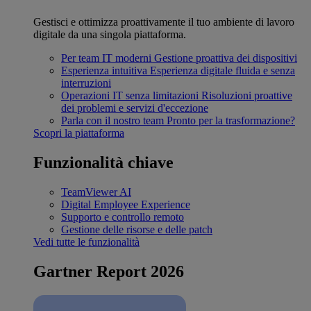
Gestisci e ottimizza proattivamente il tuo ambiente di lavoro
digitale da una singola piattaforma.
Per team IT moderni
Gestione proattiva dei dispositivi
Esperienza intuitiva
Esperienza digitale fluida e senza
interruzioni
Operazioni IT senza limitazioni
Risoluzioni proattive
dei problemi e servizi d'eccezione
Parla con il nostro team
Pronto per la trasformazione?
Scopri la piattaforma
Funzionalità chiave
TeamViewer AI
Digital Employee Experience
Supporto e controllo remoto
Gestione delle risorse e delle patch
Vedi tutte le funzionalità
Gartner Report 2026