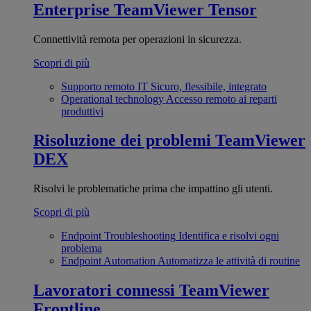
Enterprise
TeamViewer Tensor
Connettività remota per operazioni in sicurezza.
Scopri di più
Supporto remoto IT
Sicuro, flessibile, integrato
Operational technology
Accesso remoto ai reparti
produttivi
Risoluzione dei problemi
TeamViewer
DEX
Risolvi le problematiche prima che impattino gli utenti.
Scopri di più
Endpoint Troubleshooting
Identifica e risolvi ogni
problema
Endpoint Automation
Automatizza le attività di routine
Lavoratori connessi
TeamViewer
Frontline