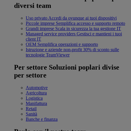
diversi team
Uso privato
Accedi da ovunque ai tuoi dispositivi
Piccole imprese
Semplifica accesso e supporto remoto
Grandi imprese
Scala in sicurezza la tua gestione IT
Managed service providers
Gestisci e mantieni i tuoi
client IT
OEM
Semplifica operazioni e supporto
Istruzione e aziende non-profit
30% di sconto sulle
tecnologie TeamViewer
Per settore
Soluzioni poplari divise
per settore
Automotive
Agricoltura
Logistica
Manifattura
Retail
Sanità
Banche e finanza