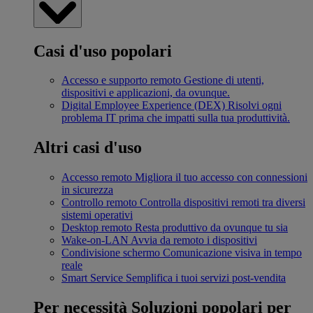
Casi d'uso popolari
Accesso e supporto remoto
Gestione di utenti,
dispositivi e applicazioni, da ovunque.
Digital Employee Experience (DEX)
Risolvi ogni
problema IT prima che impatti sulla tua produttività.
Altri casi d'uso
Accesso remoto
Migliora il tuo accesso con connessioni
in sicurezza
Controllo remoto
Controlla dispositivi remoti tra diversi
sistemi operativi
Desktop remoto
Resta produttivo da ovunque tu sia
Wake-on-LAN
Avvia da remoto i dispositivi
Condivisione schermo
Comunicazione visiva in tempo
reale
Smart Service
Semplifica i tuoi servizi post-vendita
Per necessità
Soluzioni popolari per