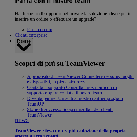
Parla con il nostro team
Hai bisogno di supporto nel trovare la soluzione ideale per te,
inserire un ordine o effettuare un upgrade?
Parla con noi
Clienti enterprise
Risorse
Scopri di più su TeamViewer
A proposito di TeamViewer
Connettere persone, luoghi
e dispositivi, in piena sicurezza.
Contatta il supporto
Consulta i nostri articoli di
supporto oppure contatta il nostro team.
Diventa partner
Unisciti al nostro partner program
TeamUP.
Storie di successo
Scopri i risultati dei clienti
TeamViewer.
NEWS
TeamViewer rileva una rapida adozione della propria
offerta AI tra i clienti.