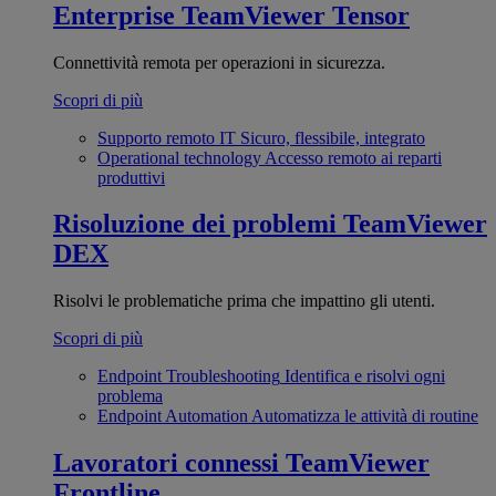
Enterprise
TeamViewer Tensor
Connettività remota per operazioni in sicurezza.
Scopri di più
Supporto remoto IT
Sicuro, flessibile, integrato
Operational technology
Accesso remoto ai reparti
produttivi
Risoluzione dei problemi
TeamViewer
DEX
Risolvi le problematiche prima che impattino gli utenti.
Scopri di più
Endpoint Troubleshooting
Identifica e risolvi ogni
problema
Endpoint Automation
Automatizza le attività di routine
Lavoratori connessi
TeamViewer
Frontline