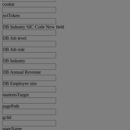
cookie
jwtToken
DB Industry SIC Code New field
DB Job level
DB Job role
DB Industry
DB Annual Revenue
DB Employee size
marketoTarget
pagePath
gclid
pageName