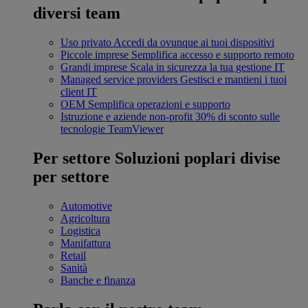
diversi team
Uso privato
Accedi da ovunque ai tuoi dispositivi
Piccole imprese
Semplifica accesso e supporto remoto
Grandi imprese
Scala in sicurezza la tua gestione IT
Managed service providers
Gestisci e mantieni i tuoi
client IT
OEM
Semplifica operazioni e supporto
Istruzione e aziende non-profit
30% di sconto sulle
tecnologie TeamViewer
Per settore
Soluzioni poplari divise
per settore
Automotive
Agricoltura
Logistica
Manifattura
Retail
Sanità
Banche e finanza