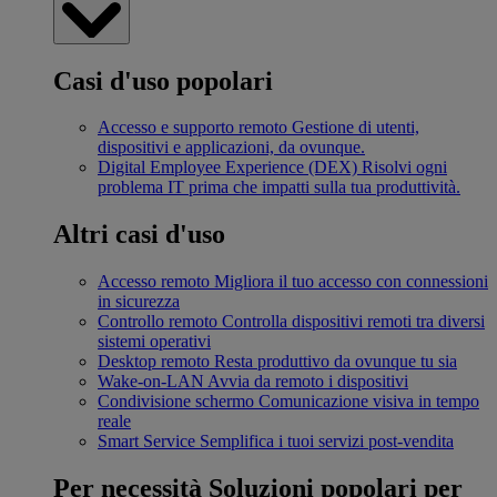
Casi d'uso popolari
Accesso e supporto remoto
Gestione di utenti,
dispositivi e applicazioni, da ovunque.
Digital Employee Experience (DEX)
Risolvi ogni
problema IT prima che impatti sulla tua produttività.
Altri casi d'uso
Accesso remoto
Migliora il tuo accesso con connessioni
in sicurezza
Controllo remoto
Controlla dispositivi remoti tra diversi
sistemi operativi
Desktop remoto
Resta produttivo da ovunque tu sia
Wake-on-LAN
Avvia da remoto i dispositivi
Condivisione schermo
Comunicazione visiva in tempo
reale
Smart Service
Semplifica i tuoi servizi post-vendita
Per necessità
Soluzioni popolari per