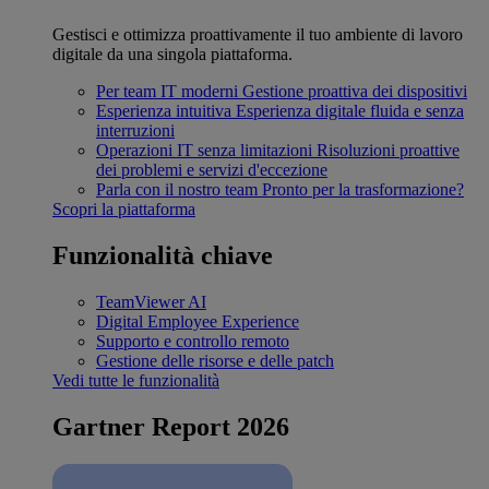
Gestisci e ottimizza proattivamente il tuo ambiente di lavoro
digitale da una singola piattaforma.
Per team IT moderni
Gestione proattiva dei dispositivi
Esperienza intuitiva
Esperienza digitale fluida e senza
interruzioni
Operazioni IT senza limitazioni
Risoluzioni proattive
dei problemi e servizi d'eccezione
Parla con il nostro team
Pronto per la trasformazione?
Scopri la piattaforma
Funzionalità chiave
TeamViewer AI
Digital Employee Experience
Supporto e controllo remoto
Gestione delle risorse e delle patch
Vedi tutte le funzionalità
Gartner Report 2026