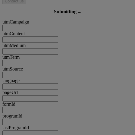
Contact us
Submitting ...
utmCampaign
utmContent
utmMedium
utmTerm
utmSource
language
pageUrl
formId
programId
lastProgramId