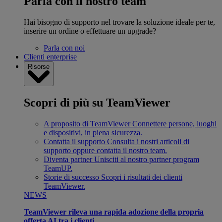
Parla con il nostro team
Hai bisogno di supporto nel trovare la soluzione ideale per te,
inserire un ordine o effettuare un upgrade?
Parla con noi
Clienti enterprise
Risorse
Scopri di più su TeamViewer
A proposito di TeamViewer
Connettere persone, luoghi
e dispositivi, in piena sicurezza.
Contatta il supporto
Consulta i nostri articoli di
supporto oppure contatta il nostro team.
Diventa partner
Unisciti al nostro partner program
TeamUP.
Storie di successo
Scopri i risultati dei clienti
TeamViewer.
NEWS
TeamViewer rileva una rapida adozione della propria
offerta AI tra i clienti.