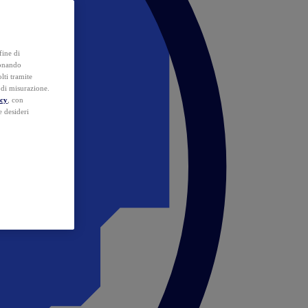
fine di
ionando
lti tramite
e di misurazione.
icy
, con
e desideri