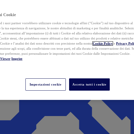
ai Cookie
i suoi partner vorrebbero utilizzare cookie e tecnologie affini (“Cookie”) sul tuo dispositivo al 
 la tua esperienza di navigazione, le nostre abitudini di marketing e per finalità analitiche. Selez
”
, acconsentirai all’impostazione (i) di tutti i Cookie ed alla relativa elaborazione dei dati (ii) racco
 Cookie stessi, che potrebbero essere abbinati a dati sul tuo utilizzo dei prodotti e relative metrich
 Cookie e l’analisi dei dati sono descritti con precisione nella nostra
Cookie Policy
e
Privacy Pol
tenzione agli scopi, alla condivisione con terze parti, ed alla durata della conservazione dei dati. S
 tue preferenze, puoi personalizzare le impostazioni dei tuoi Cookie dalle Impostazioni Cookie.
mViewer
Imprint
Impostazioni cookie
Accetta tutti i cookie