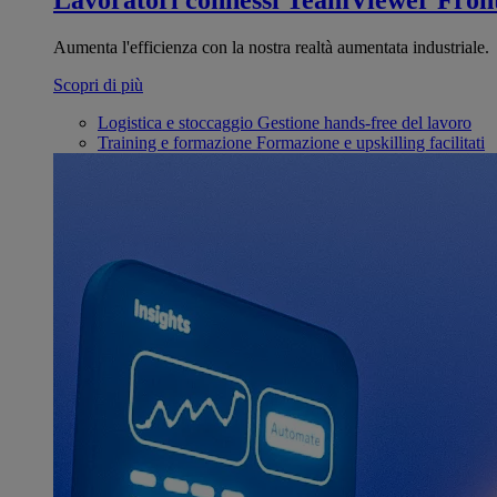
Lavoratori connessi
TeamViewer Front
Aumenta l'efficienza con la nostra realtà aumentata industriale.
Scopri di più
Logistica e stoccaggio
Gestione hands-free del lavoro
Training e formazione
Formazione e upskilling facilitati