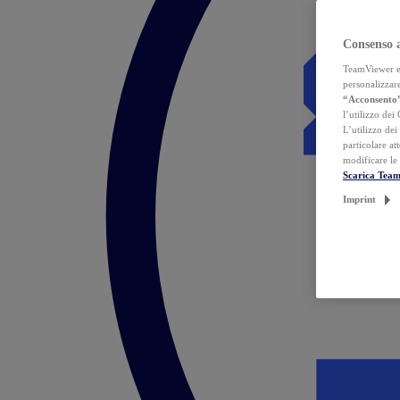
Consenso 
TeamViewer ed 
personalizzare
“Acconsento
l’utilizzo dei
L’utilizzo dei
particolare at
modificare le
Scarica Tea
Imprint