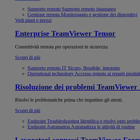
Supporto remoto
Supporto remoto istantaneo
Gestione remota
Monitoraggio e gestione dei dispositivi
Vedi piani e prezzi
Enterprise
TeamViewer Tensor
Connettività remota per operazioni in sicurezza.
Scopri di più
Supporto remoto IT
Sicuro, flessibile, integrato
Operational technology
Accesso remoto ai reparti produtt
Risoluzione dei problemi
TeamViewer
Risolvi le problematiche prima che impattino gli utenti.
Scopri di più
Endpoint Troubleshooting
Identifica e risolvi ogni probl
Endpoint Automation
Automatizza le attività di routine