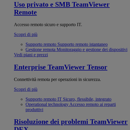
Uso privato e SMB
TeamViewer
Remote
Accesso remoto sicuro e supporto IT.
Scopri di più
Supporto remoto
Supporto remoto istantaneo
Gestione remota
Monitoraggio e gestione dei dispositivi
Vedi piani e prezzi
Enterprise
TeamViewer Tensor
Connettività remota per operazioni in sicurezza.
Scopri di più
Supporto remoto IT
Sicuro, flessibile, integrato
Operational technology
Accesso remoto ai reparti
produttivi
Risoluzione dei problemi
TeamViewer
DEX