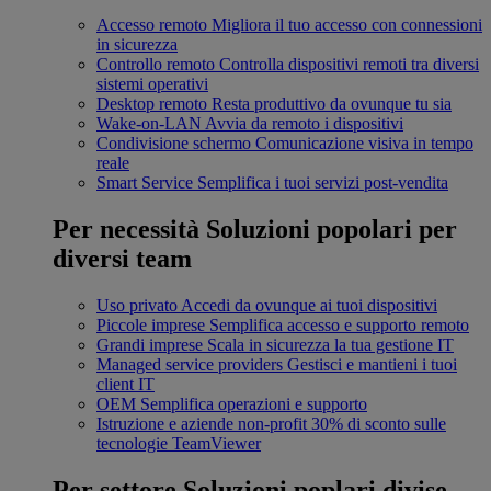
Accesso remoto
Migliora il tuo accesso con connessioni
in sicurezza
Controllo remoto
Controlla dispositivi remoti tra diversi
sistemi operativi
Desktop remoto
Resta produttivo da ovunque tu sia
Wake-on-LAN
Avvia da remoto i dispositivi
Condivisione schermo
Comunicazione visiva in tempo
reale
Smart Service
Semplifica i tuoi servizi post-vendita
Per necessità
Soluzioni popolari per
diversi team
Uso privato
Accedi da ovunque ai tuoi dispositivi
Piccole imprese
Semplifica accesso e supporto remoto
Grandi imprese
Scala in sicurezza la tua gestione IT
Managed service providers
Gestisci e mantieni i tuoi
client IT
OEM
Semplifica operazioni e supporto
Istruzione e aziende non-profit
30% di sconto sulle
tecnologie TeamViewer
Per settore
Soluzioni poplari divise