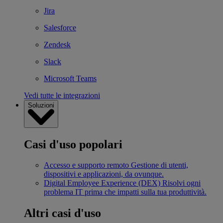
Jira
Salesforce
Zendesk
Slack
Microsoft Teams
Vedi tutte le integrazioni
Soluzioni
Casi d'uso popolari
Accesso e supporto remoto
Gestione di utenti,
dispositivi e applicazioni, da ovunque.
Digital Employee Experience (DEX)
Risolvi ogni
problema IT prima che impatti sulla tua produttività.
Altri casi d'uso