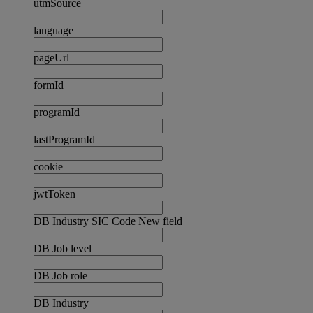
utmSource
language
pageUrl
formId
programId
lastProgramId
cookie
jwtToken
DB Industry SIC Code New field
DB Job level
DB Job role
DB Industry