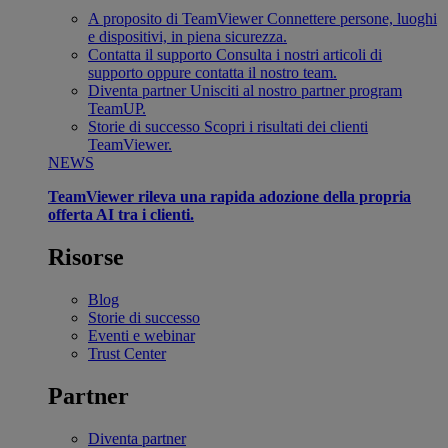
A proposito di TeamViewer
Connettere persone, luoghi
e dispositivi, in piena sicurezza.
Contatta il supporto
Consulta i nostri articoli di
supporto oppure contatta il nostro team.
Diventa partner
Unisciti al nostro partner program
TeamUP.
Storie di successo
Scopri i risultati dei clienti
TeamViewer.
NEWS
TeamViewer rileva una rapida adozione della propria
offerta AI tra i clienti.
Risorse
Blog
Storie di successo
Eventi e webinar
Trust Center
Partner
Diventa partner