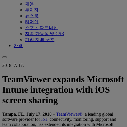
채용
투자자
뉴스룸
리더십
스포츠 파트너십
지속 가능성 및 CSR
기업 지배 구조
가격
2018. 7. 17.
TeamViewer expands Microsoft
Intune integration with iOS
screen sharing
Tampa, FL, July 17, 2018
–
TeamViewer®
, a leading global
software provider for
IoT
, connectivity, monitoring, support and
team collaboration, has extended its integration with Microsoft