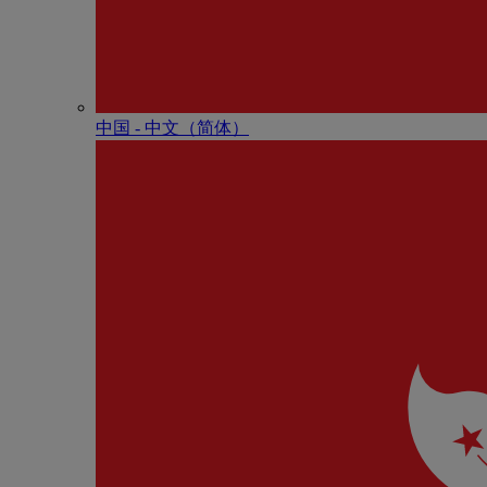
中国 - 中⽂（简体）