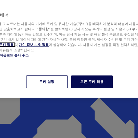
 배너
wer와 그 파트너는 사용자의 기기에 쿠키 및 유사한 기술("쿠키")을 배치하여 분석과 더불어 사용
개인 맞춤화하고자 합니다.
“동의함”
을 클릭하면 (i) 당사의 모든 쿠키의 설정 및 사용과 (ii) 
후속 처리에 동의하는 것으로 간주되며, 이는 당사 제품 사용 및 해당 분석 수단으로 수집된 
 쿠키 배치 및 데이터 처리에 관한 자세한 사항, 특히 정확한 목적, 제삼자 수신인 및 쿠키 저장
쿠키 정책
및
개인 정보 보호 정책
에 설명되어 있습니다. 사용자 기본 설정을 직접 선택하려면
 자유롭게 조정하십시오.
er 다운로드
본사 주소
쿠키 설정
모든 쿠키 허용