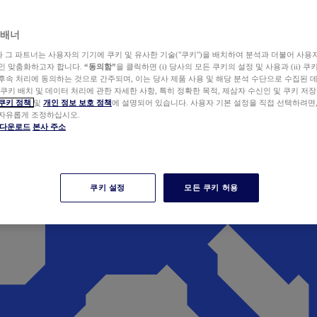
 배너
wer와 그 파트너는 사용자의 기기에 쿠키 및 유사한 기술("쿠키")을 배치하여 분석과 더불어 사용
개인 맞춤화하고자 합니다.
“동의함”
을 클릭하면 (i) 당사의 모든 쿠키의 설정 및 사용과 (ii) 
후속 처리에 동의하는 것으로 간주되며, 이는 당사 제품 사용 및 해당 분석 수단으로 수집된 
 쿠키 배치 및 데이터 처리에 관한 자세한 사항, 특히 정확한 목적, 제삼자 수신인 및 쿠키 저장
쿠키 정책
및
개인 정보 보호 정책
에 설명되어 있습니다. 사용자 기본 설정을 직접 선택하려면
 자유롭게 조정하십시오.
er 다운로드
본사 주소
쿠키 설정
모든 쿠키 허용