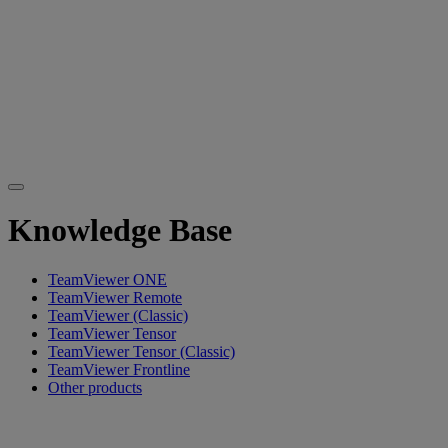
Knowledge Base
TeamViewer ONE
TeamViewer Remote
TeamViewer (Classic)
TeamViewer Tensor
TeamViewer Tensor (Classic)
TeamViewer Frontline
Other products