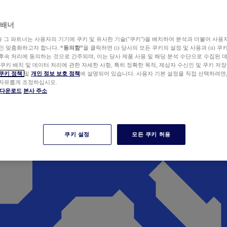
 배너
wer와 그 파트너는 사용자의 기기에 쿠키 및 유사한 기술("쿠키")을 배치하여 분석과 더불어 사용
개인 맞춤화하고자 합니다.
“동의함”
을 클릭하면 (i) 당사의 모든 쿠키의 설정 및 사용과 (ii) 
후속 처리에 동의하는 것으로 간주되며, 이는 당사 제품 사용 및 해당 분석 수단으로 수집된 
 쿠키 배치 및 데이터 처리에 관한 자세한 사항, 특히 정확한 목적, 제삼자 수신인 및 쿠키 저장
쿠키 정책
및
개인 정보 보호 정책
에 설명되어 있습니다. 사용자 기본 설정을 직접 선택하려면
 자유롭게 조정하십시오.
er 다운로드
본사 주소
쿠키 설정
모든 쿠키 허용