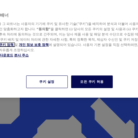
 배너
wer와 그 파트너는 사용자의 기기에 쿠키 및 유사한 기술("쿠키")을 배치하여 분석과 더불어 사용
개인 맞춤화하고자 합니다.
“동의함”
을 클릭하면 (i) 당사의 모든 쿠키의 설정 및 사용과 (ii) 
후속 처리에 동의하는 것으로 간주되며, 이는 당사 제품 사용 및 해당 분석 수단으로 수집된 
 쿠키 배치 및 데이터 처리에 관한 자세한 사항, 특히 정확한 목적, 제삼자 수신인 및 쿠키 저장
쿠키 정책
및
개인 정보 보호 정책
에 설명되어 있습니다. 사용자 기본 설정을 직접 선택하려면
 자유롭게 조정하십시오.
er 다운로드
본사 주소
쿠키 설정
모든 쿠키 허용