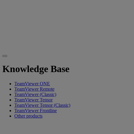
Knowledge Base
TeamViewer ONE
TeamViewer Remote
TeamViewer (Classic)
TeamViewer Tensor
TeamViewer Tensor (Classic)
TeamViewer Frontline
Other products