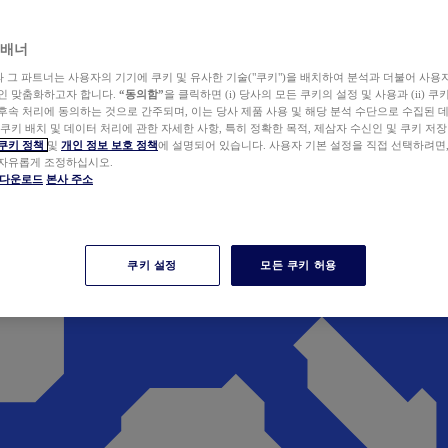
 배너
wer와 그 파트너는 사용자의 기기에 쿠키 및 유사한 기술("쿠키")을 배치하여 분석과 더불어 사용
개인 맞춤화하고자 합니다.
“동의함”
을 클릭하면 (i) 당사의 모든 쿠키의 설정 및 사용과 (ii) 
후속 처리에 동의하는 것으로 간주되며, 이는 당사 제품 사용 및 해당 분석 수단으로 수집된 
 쿠키 배치 및 데이터 처리에 관한 자세한 사항, 특히 정확한 목적, 제삼자 수신인 및 쿠키 저장
쿠키 정책
및
개인 정보 보호 정책
에 설명되어 있습니다. 사용자 기본 설정을 직접 선택하려면
 자유롭게 조정하십시오.
er 다운로드
본사 주소
쿠키 설정
모든 쿠키 허용