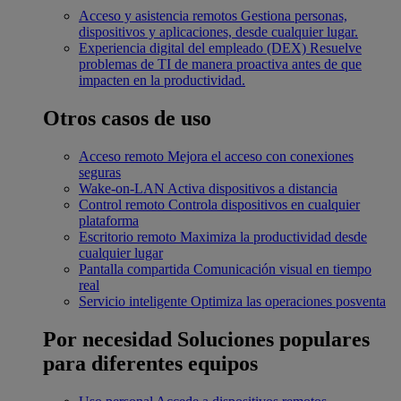
Acceso y asistencia remotos
Gestiona personas,
dispositivos y aplicaciones, desde cualquier lugar.
Experiencia digital del empleado (DEX)
Resuelve
problemas de TI de manera proactiva antes de que
impacten en la productividad.
Otros casos de uso
Acceso remoto
Mejora el acceso con conexiones
seguras
Wake-on-LAN
Activa dispositivos a distancia
Control remoto
Controla dispositivos en cualquier
plataforma
Escritorio remoto
Maximiza la productividad desde
cualquier lugar
Pantalla compartida
Comunicación visual en tiempo
real
Servicio inteligente
Optimiza las operaciones posventa
Por necesidad
Soluciones populares
para diferentes equipos