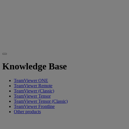
Knowledge Base
TeamViewer ONE
TeamViewer Remote
TeamViewer (Classic)
TeamViewer Tensor
TeamViewer Tensor (Classic)
TeamViewer Frontline
Other products