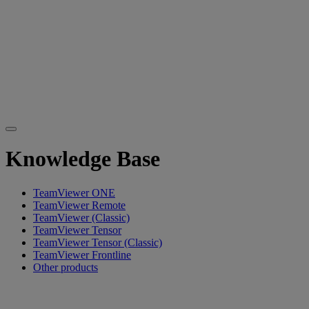
Knowledge Base
TeamViewer ONE
TeamViewer Remote
TeamViewer (Classic)
TeamViewer Tensor
TeamViewer Tensor (Classic)
TeamViewer Frontline
Other products