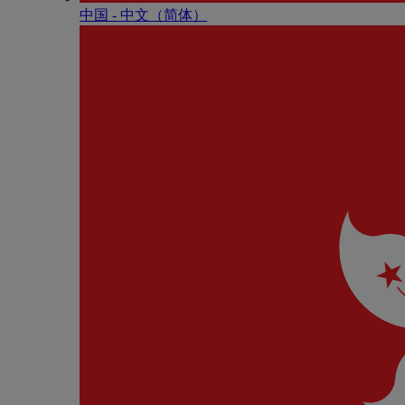
中国 - 中⽂（简体）