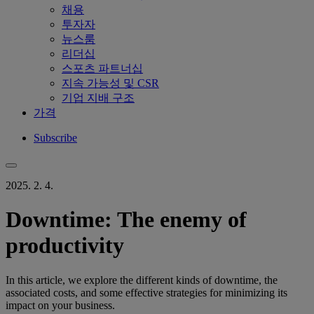
채용
투자자
뉴스룸
리더십
스포츠 파트너십
지속 가능성 및 CSR
기업 지배 구조
가격
Subscribe
2025. 2. 4.
Downtime: The enemy of
productivity
In this article, we explore the different kinds of downtime, the
associated costs, and some effective strategies for minimizing its
impact on your business.