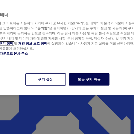
 배너
wer와 그 파트너는 사용자의 기기에 쿠키 및 유사한 기술("쿠키")을 배치하여 분석과 더불어 사용
개인 맞춤화하고자 합니다.
“동의함”
을 클릭하면 (i) 당사의 모든 쿠키의 설정 및 사용과 (ii) 
후속 처리에 동의하는 것으로 간주되며, 이는 당사 제품 사용 및 해당 분석 수단으로 수집된 
 쿠키 배치 및 데이터 처리에 관한 자세한 사항, 특히 정확한 목적, 제삼자 수신인 및 쿠키 저장
쿠키 정책
및
개인 정보 보호 정책
에 설명되어 있습니다. 사용자 기본 설정을 직접 선택하려면
 자유롭게 조정하십시오.
er 다운로드
본사 주소
쿠키 설정
모든 쿠키 허용