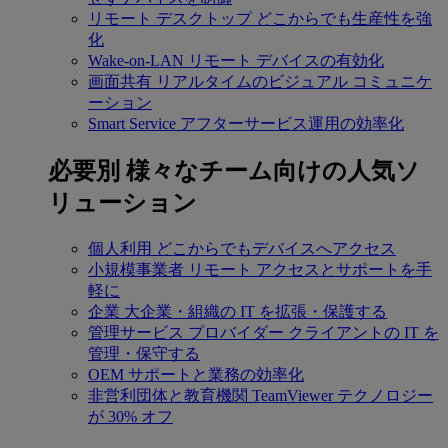
リモート デスクトップ
どこからでも生産性を強
化
Wake-on-LAN
リモート デバイスの有効化
画面共有
リアルタイムのビジュアル コミュニケ
ーション
Smart Service
アフターサービス運用の効率化
必要別
様々なチーム向けの人気ソ
リューション
個人利用
どこからでもデバイスへアクセス
小規模事業者
リモート アクセスとサポートを手
軽に
企業
大企業・組織の IT を拡張・保護する
管理サービス プロバイダー
クライアントの IT を
管理・保守する
OEM
サポートと業務の効率化
非営利団体と教育機関
TeamViewer テクノロジー
が 30% オフ