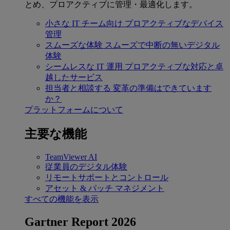
とめ、プロアクティブに管理・最適化します。
小さな IT チーム向け
プロアクティブなデバイス
管理
スムーズな体験
スムーズで中断の無いデジタル
体験
シームレスな IT 運用
プロアクティブな対応と卓
越したサービス
担当者と相談する
変革の準備はできています
か？
プラットフォームについて
主要な機能
TeamViewer AI
従業員のデジタル体験
リモートサポートとコントロール
アセット & パッチ マネジメント
すべての機能を表示
Gartner Report 2026