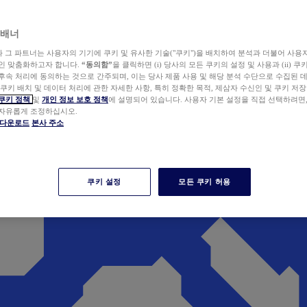
 배너
wer와 그 파트너는 사용자의 기기에 쿠키 및 유사한 기술("쿠키")을 배치하여 분석과 더불어 사용
개인 맞춤화하고자 합니다.
“동의함”
을 클릭하면 (i) 당사의 모든 쿠키의 설정 및 사용과 (ii) 
후속 처리에 동의하는 것으로 간주되며, 이는 당사 제품 사용 및 해당 분석 수단으로 수집된 
 쿠키 배치 및 데이터 처리에 관한 자세한 사항, 특히 정확한 목적, 제삼자 수신인 및 쿠키 저장
쿠키 정책
및
개인 정보 보호 정책
에 설명되어 있습니다. 사용자 기본 설정을 직접 선택하려면
 자유롭게 조정하십시오.
er 다운로드
본사 주소
쿠키 설정
모든 쿠키 허용