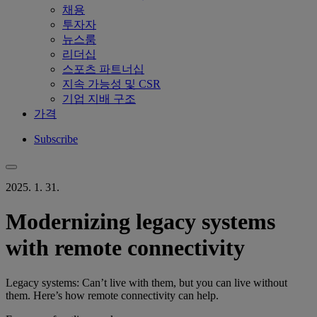
채용
투자자
뉴스룸
리더십
스포츠 파트너십
지속 가능성 및 CSR
기업 지배 구조
가격
Subscribe
2025. 1. 31.
Modernizing legacy systems
with remote connectivity
Legacy systems: Can’t live with them, but you can live without
them. Here’s how remote connectivity can help.