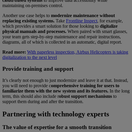
cloud-based systems
to improve data accessibility while
maintaining on-premises control.
Another use case helps to
modernize maintenance without
replacing existing systems.
Take
Frontline Inspect
, for example,
which provides a smart solution for those looking to
digitalize
physical manuals and processes.
When paired with smart glasses,
your team gets step-by-step maintenance and repair instructions,
diagrams, all of which is collected in an automatic, digital report.
Read more:
With paperless inspection, Airbus Helicopters is taking
digitalization to the next level
Provide training and support
It’s clearly not enough to just modernize and leave it at that. Instead,
you will need to provide c
omprehensive training for users to
familiarize them with the new system and its features.
In the long
term, this should also include r
obust support mechanisms
to
support them during and after the transition.
Partnering with technology experts
The value of expertise for a smooth transition