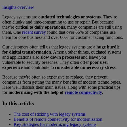
Insights overview
Legacy systems are
outdated technologies or systems.
They’re
often clunky and time-consuming to use or repair. But because
they're
critical to daily operations
, many companies are still using
them. One
recent survey
found that over 66% of companies use
them for core business and over 60% for customer-facing functions.
Our customers often tell us that legacy systems are a
huge hurdle
for digital transformation
. Among other things, outdated systems
and applications also
slow down processes
and leave you
vulnerable to security breaches. They often offer
poor user
experience
and contribute to
considerable unnecessary stress.
Because they're often so expensive to replace, they prevent
companies from getting the many benefits of modern technologies.
Here we'll discuss their main issues, along with some practical tips
for
modernizing with the help of
remote connectivity
.
In this article:
The cost of sticking with legacy systems
Benefits of remote connectivity for modernization
Key strategies for modernizing legacy systems