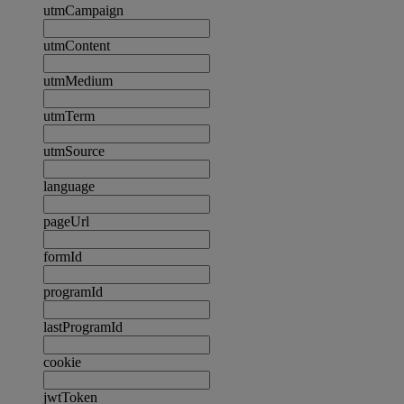
utmCampaign
utmContent
utmMedium
utmTerm
utmSource
language
pageUrl
formId
programId
lastProgramId
cookie
jwtToken