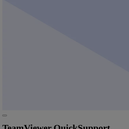
TeamViewer QuickSupport