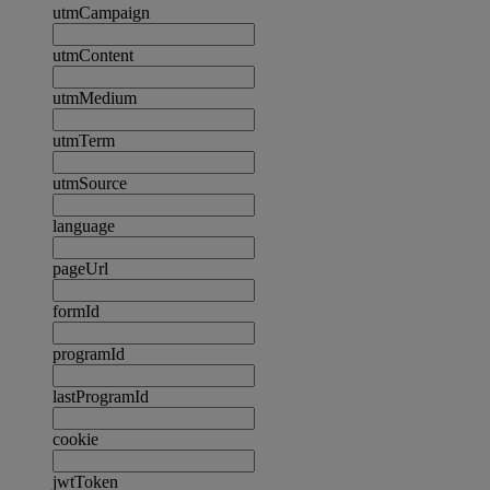
utmCampaign
utmContent
utmMedium
utmTerm
utmSource
language
pageUrl
formId
programId
lastProgramId
cookie
jwtToken