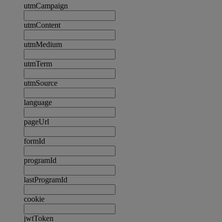
utmCampaign
utmContent
utmMedium
utmTerm
utmSource
language
pageUrl
formId
programId
lastProgramId
cookie
jwtToken