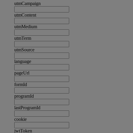
utmCampaign
utmContent
utmMedium
utmTerm
utmSource
language
pageUrl
formId
programId
lastProgramId
cookie
jwtToken