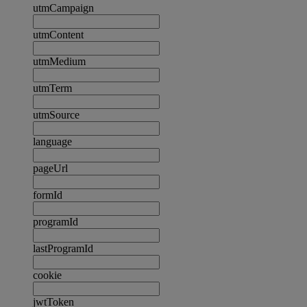
utmCampaign
utmContent
utmMedium
utmTerm
utmSource
language
pageUrl
formId
programId
lastProgramId
cookie
jwtToken