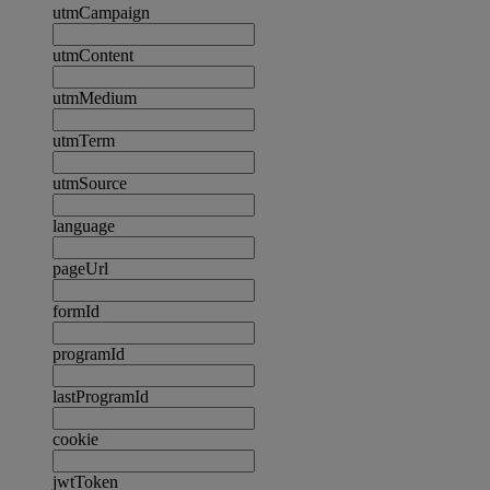
utmCampaign
utmContent
utmMedium
utmTerm
utmSource
language
pageUrl
formId
programId
lastProgramId
cookie
jwtToken