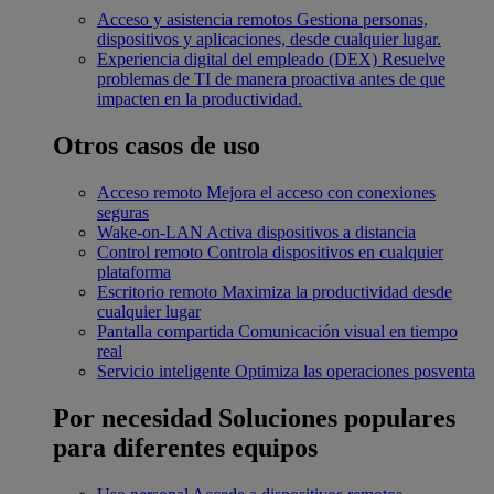
Acceso y asistencia remotos
Gestiona personas,
dispositivos y aplicaciones, desde cualquier lugar.
Experiencia digital del empleado (DEX)
Resuelve
problemas de TI de manera proactiva antes de que
impacten en la productividad.
Otros casos de uso
Acceso remoto
Mejora el acceso con conexiones
seguras
Wake-on-LAN
Activa dispositivos a distancia
Control remoto
Controla dispositivos en cualquier
plataforma
Escritorio remoto
Maximiza la productividad desde
cualquier lugar
Pantalla compartida
Comunicación visual en tiempo
real
Servicio inteligente
Optimiza las operaciones posventa
Por necesidad
Soluciones populares
para diferentes equipos