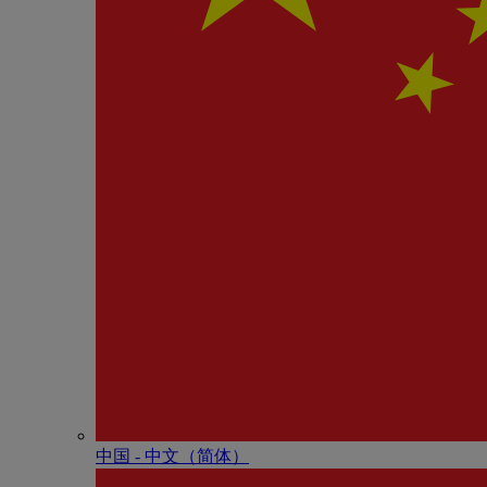
中国 - 中⽂（简体）