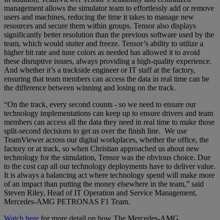
management allows the simulator team to effortlessly add or remove
users and machines, reducing the time it takes to manage new
resources and secure them within groups. Tensor also displays
significantly better resolution than the previous software used by the
team, which would stutter and freeze. Tensor’s ability to utilize a
higher bit rate and tune colors as needed has allowed it to avoid
these disruptive issues, always providing a high-quality experience.
And whether it’s a trackside engineer or IT staff at the factory,
ensuring that team members can access the data in real time can be
the difference between winning and losing on the track.
“On the track, every second counts - so we need to ensure our
technology implementations can keep up to ensure drivers and team
members can access all the data they need in real time to make those
split-second decisions to get us over the finish line. We use
TeamViewer across our digital workplaces, whether the office, the
factory or at track, so when Christian approached us about new
technology for the simulation, Tensor was the obvious choice. Due
to the cost cap all our technology deployments have to deliver value.
It is always a balancing act where technology spend will make more
of an impact than putting the money elsewhere in the team,” said
Steven Riley, Head of IT Operation and Service Management,
Mercedes-AMG PETRONAS F1 Team.
Watch here
for more detail on how The Mercedes-AMG