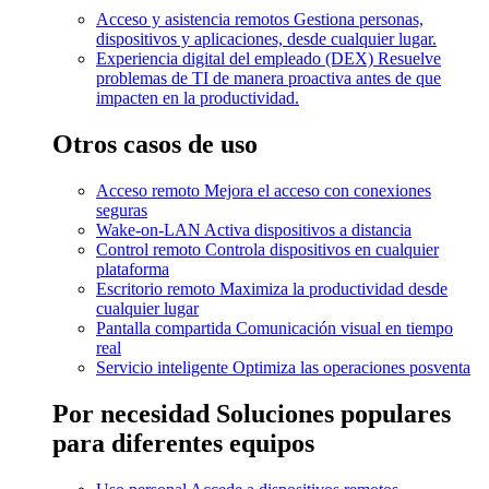
Acceso y asistencia remotos
Gestiona personas,
dispositivos y aplicaciones, desde cualquier lugar.
Experiencia digital del empleado (DEX)
Resuelve
problemas de TI de manera proactiva antes de que
impacten en la productividad.
Otros casos de uso
Acceso remoto
Mejora el acceso con conexiones
seguras
Wake-on-LAN
Activa dispositivos a distancia
Control remoto
Controla dispositivos en cualquier
plataforma
Escritorio remoto
Maximiza la productividad desde
cualquier lugar
Pantalla compartida
Comunicación visual en tiempo
real
Servicio inteligente
Optimiza las operaciones posventa
Por necesidad
Soluciones populares
para diferentes equipos