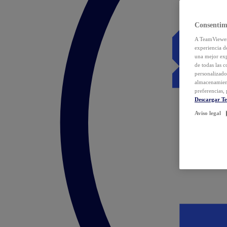
Consentim
A TeamViewer 
experiencia d
una mejor exp
de todas las 
personalizado
almacenamien
preferencias, 
Descargar T
Aviso legal