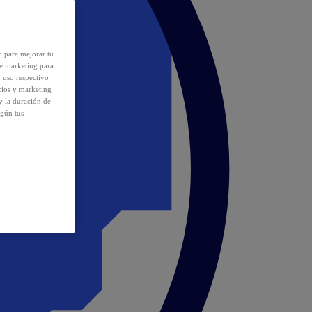
o para mejorar tu
de marketing para
y uso respectivo
cios y marketing
y la duración de
egún tus