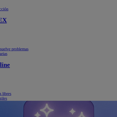
cción
EX
resuelve problemas
arias
line
 libres
giles