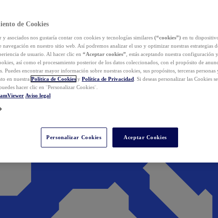
iento de Cookies
y asociados nos gustaría contar con cookies y tecnologías similares
(“cookies”)
en tu dispositiv
e navegación en nuestro sitio web. Así podremos analizar el uso y optimizar nuestras estrategias 
eriencia de usuario. Al hacer clic en
“Aceptar cookies”
, estás aceptando nuestra configuración 
cookies, así como el procesamiento posterior de los datos coleccionados, con el propósito de anun
s. Puedes encontrar mayor información sobre nuestras cookies, sus propósitos, terceras personas 
to en nuestra
Política de Cookies
y
Política de Privacidad
. Si deseas personalizar las Cookies s
puedes hacer clic en ¨Personalizar Cookies¨.
eamViewer
Aviso legal
Personalizar Cookies
Aceptar Cookies