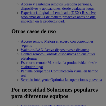
Acceso y asistencia remotos
Gestiona personas,
dispositivos y aplicaciones, desde cualquier lugar.
Experiencia digital del empleado (DEX)
Resuelve
problemas de TI de manera proactiva antes de que
impacten en la productividad.
Otros casos de uso
Acceso remoto
Mejora el acceso con conexiones
seguras
Wake-on-LAN
Activa dispositivos a distancia
Control remoto
Controla dispositivos en cualquier
plataforma
Escritorio remoto
Maximiza la productividad desde
cualquier lugar
Pantalla compartida
Comunicación visual en tiempo
real
Servicio inteligente
Optimiza las operaciones posventa
Por necesidad
Soluciones populares
para diferentes equipos