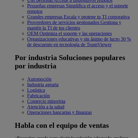
Uso personal
Accede a dispositivos remotos
Pequeñas empresas
Simplifica el acceso y el soporte
remotos
Grandes empresas
Escala y protege tu TI corporativa
Proveedores de servicios gestionados
Gestiona y
mantén la TI de tus clientes
OEM
Optimiza el soporte y las operaciones
Organizaciones educativas y sin ánimo de lucro
30 %
de descuento en tecnología de TeamViewer
Por industria
Soluciones populares
por industria
Automoción
Industria agraria
Logística
Fabricación
Comercio minorista
Atención a la salud
Operaciones bancarias y finanzas
Habla con el equipo de ventas