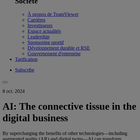
Société
À propos de TeamViewer
Carrières
Investisseurs
Espace actualités
Leadership
Sponsoring sportif
Développement durable et RSE
Gouvernement d'entreprise
Tarification
Subscribe
8 oct. 2024
AI: The connective tissue in the
digital business
By supercharging the benefits of other technologies—including
augmented reality (AR) and digital twins—AI can transform