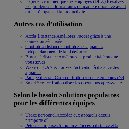
Expérience numérique des employés (DEX)
Résolvez
les problèmes informatiques de manière proactive avant
qu’ils n’impactent la productivité.
Autres cas d’utilisation
Accès à distance
Améliorez l’accès grâce à une
connexion sécurisée
Contrôle à distance
Contrôlez les appareils
indépendamment de la plateforme
Bureau à distance
Améliorez la productivité où que
vous soyez
Wake-on-LAN
Autorisez l’activation à distance des
appareils
Partage d’écran
Communication visuelle en temps réel
Smart Service
Rationalisez les opérations après-vente
Selon le besoin
Solutions populaires
pour les différentes équipes
Usage personnel
Accédez aux appareils depuis
n’importe où
Petites entreprises
Simplifiez l’accès à distance et la