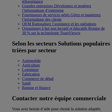
téléassistance
Grandes entreprises
Développez et protégez
l’informatique d’entreprise
Fournisseurs de services gérés
Gérez et maintenez
l’informatique des clients
OEM
Rationalisez l’assistance et les opérations
Organismes à but non lucratif et éducatifs
Remise de
30 % sur la technologie TeamViewer
Selon les secteurs
Solutions populaires
triées par secteur
Automobile
Agriculture
Logistique
Fabrication
Commerce de détail
Santé
Banque et finance
Contacter notre équipe commerciale
Vous avez besoin d’aide pour choisir la solution adaptée,