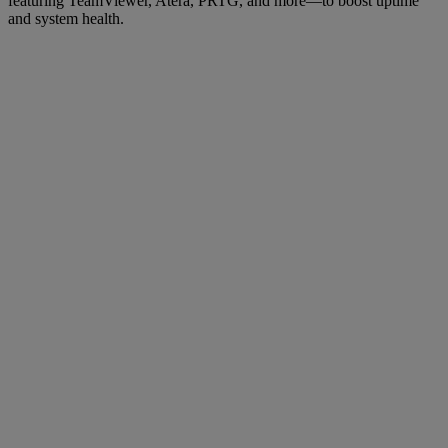
featuring TeamViewer, Atera, PRTG, and more—to boost uptime
and system health.