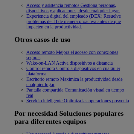
Acceso y asistencia remotos
Gestiona personas,
dispositivos y aplicaciones, desde cualquier lugar.
Experiencia digital del empleado (DEX)
Resuelve
problemas de TI de manera proactiva antes de que
impacten en la productividad.
Otros casos de uso
Acceso remoto
Mejora el acceso con conexiones
seguras
Wake-on-LAN
Activa dispositivos a distancia
Control remoto
Controla dispositivos en cualquier
plataforma
Escritorio remoto
Maximiza la productividad desde
cualquier lugar
Pantalla compartida
Comunicación visual en tiempo
real
Servicio inteligente
Optimiza las operaciones posventa
Por necesidad
Soluciones populares
para diferentes equipos