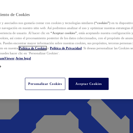
iento de Cookies
y asociados nos gustaría contar con cookies y tecnologías similares
(“cookies”)
en tu dispositiv
e navegación en nuestro sitio web. Así podremos analizar el uso y optimizar nuestras estrategias 
eriencia de usuario. Al hacer clic en
“Aceptar cookies”
, estás aceptando nuestra configuración 
cookies, así como el procesamiento posterior de los datos coleccionados, con el propósito de anun
s. Puedes encontrar mayor información sobre nuestras cookies, sus propósitos, terceras personas 
to en nuestra
Política de Cookies
y
Política de Privacidad
. Si deseas personalizar las Cookies s
puedes hacer clic en ¨Personalizar Cookies¨.
eamViewer
Aviso legal
Personalizar Cookies
Aceptar Cookies