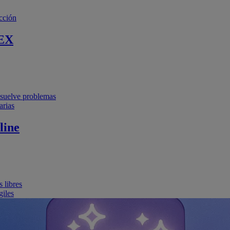
cción
EX
resuelve problemas
arias
line
 libres
giles