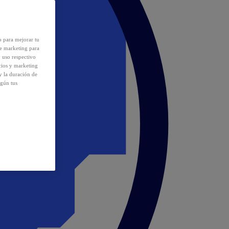
o para mejorar tu
de marketing para
y uso respectivo
cios y marketing
y la duración de
egún tus