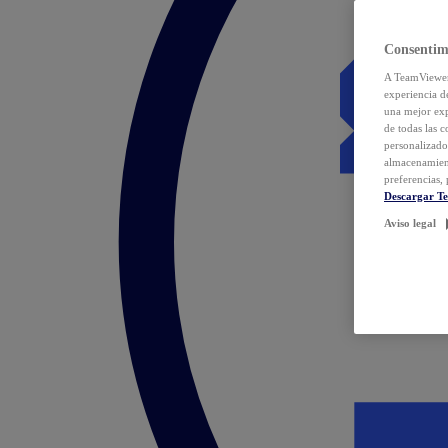
Consentim
A TeamViewer 
experiencia d
una mejor exp
de todas las 
personalizado
almacenamien
preferencias, 
Descargar T
Aviso legal