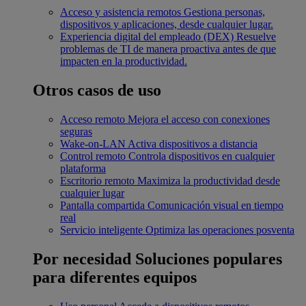
Acceso y asistencia remotos
Gestiona personas,
dispositivos y aplicaciones, desde cualquier lugar.
Experiencia digital del empleado (DEX)
Resuelve
problemas de TI de manera proactiva antes de que
impacten en la productividad.
Otros casos de uso
Acceso remoto
Mejora el acceso con conexiones
seguras
Wake-on-LAN
Activa dispositivos a distancia
Control remoto
Controla dispositivos en cualquier
plataforma
Escritorio remoto
Maximiza la productividad desde
cualquier lugar
Pantalla compartida
Comunicación visual en tiempo
real
Servicio inteligente
Optimiza las operaciones posventa
Por necesidad
Soluciones populares
para diferentes equipos