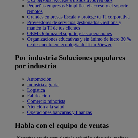
Uso personal
Accede a dispositivos remotos
Pequeñas empresas
Simplifica el acceso y el soporte
remotos
Grandes empresas
Escala y protege tu TI corporativa
Proveedores de servicios gestionados
Gestiona y
mantén la TI de tus clientes
OEM
Optimiza el soporte y las operaciones
Organizaciones educativas y sin ánimo de lucro
30 %
de descuento en tecnología de TeamViewer
Por industria
Soluciones populares
por industria
Automoción
Industria agraria
Logística
Fabricación
Comercio minorista
Atención a la salud
Operaciones bancarias y finanzas
Habla con el equipo de ventas